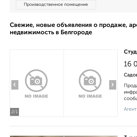
Производственное помещение
Свежие, новые объявления о продаже, а
недвижимость в Белгороде
Студ
16 
Садов
‹
›
Прода
инфра
сообщ
Агент
2
/1