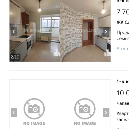
3-к 
7 7
ЖК Са
‹
›
Прода
семна
Агент
2
/10
1-к 
10 
Чапае
‹
›
Кварт
засел