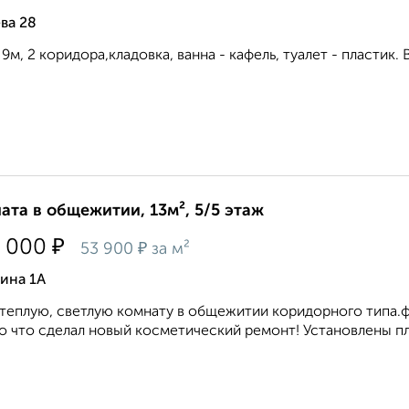
ва 28
 9м, 2 коридора,кладовка, ванна - кафель, туалет - пластик.
ата в общежитии, 13м², 5/5 этаж
₽
 000
₽
53 900
за м²
ина 1А
теплую, светлую комнату в общежитии коридорного типа.
о что сделал новый косметический ремонт! Установлены пла