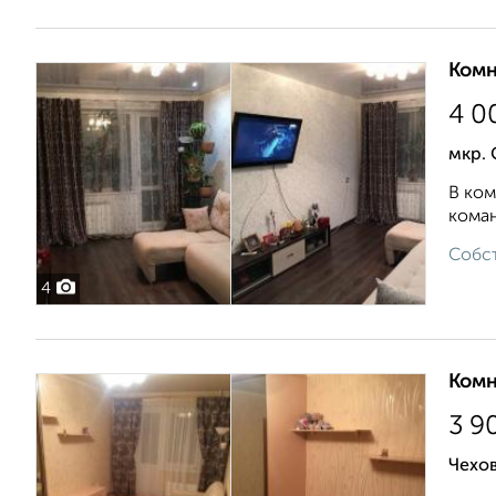
Комн
4 0
мкр. 
В ком
коман
Собст
4
Комн
3 9
Чехов