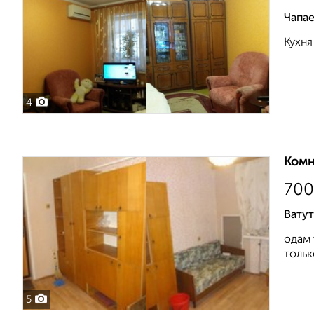
Чапае
Кухня
4
Комн
700
Ватут
одам 
тольк
5