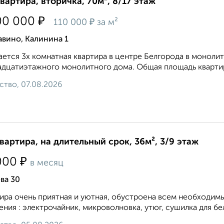
квартира, вторичка, 70м², 8/17 этаж
₽
00 000
₽
110 000
за м²
вино, Калинина 1
ется 3х комнатная квартира в центре Белгорода в моноли
дцатиэтажного монолитного дома. Общая площадь квартиры
ство, 07.08.2026
квартира, на длительный срок, 36м², 3/9 этаж
₽
000
в месяц
ва 30
ира очень приятная и уютная, обустроена всем необходим
ения : электрочайник, микроволновка, утюг, сушилка для бел