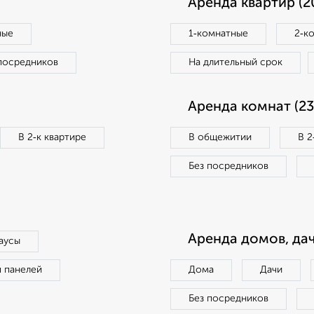
Аренда квартир (2
ные
1‑комнатные
2‑к
посредников
На длительный срок
Аренда комнат (23
В 2‑к квартире
В общежитии
В 2
Без посредников
Аренда домов, дач
аусы
п панелей
Дома
Дачи
Без посредников