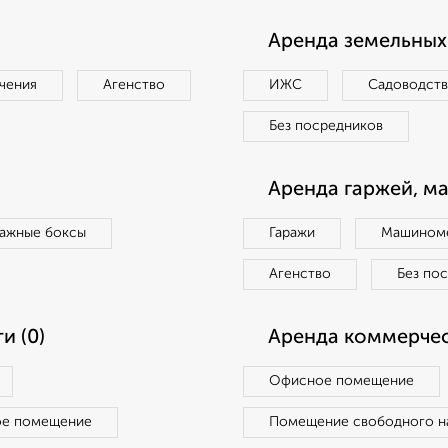
Аренда земельных 
чения
Агенство
ИЖС
Садоводст
Без посредников
Аренда гаржей, м
ражные боксы
Гаражи
Машиноме
Агенство
Без по
и (0)
Аренда коммерчес
Офисное помещение
ое помещение
Помещение свободного н