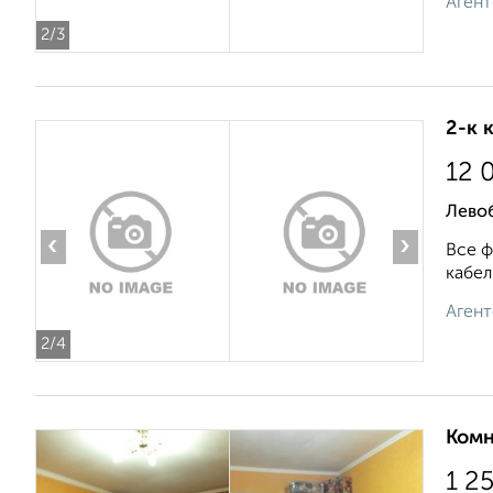
Агент
2
/3
2-к 
12 
Лево
‹
›
Все ф
кабел
Агент
2
/4
Комн
1 2