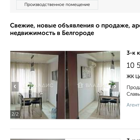
Производственное помещение
Свежие, новые объявления о продаже, а
недвижимость в Белгороде
3-к 
10 
ЖК Це
‹
›
Прода
Славы
Агент
2
/2