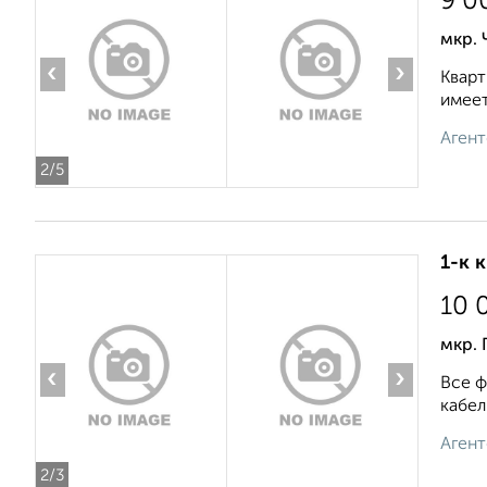
9 0
мкр.
‹
›
Кварт
имеет
Агент
2
/5
1-к 
10 
мкр. 
‹
›
Все ф
кабел
Агент
2
/3