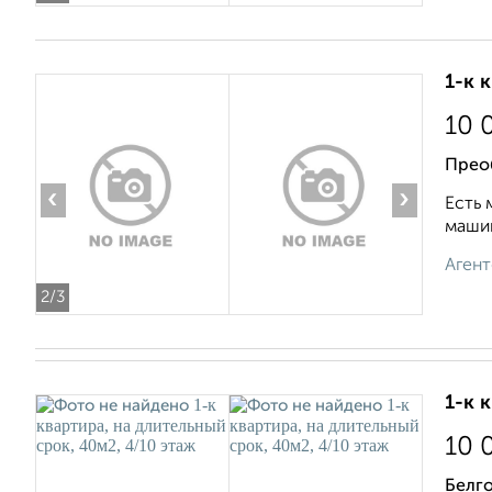
1-к 
10 
Прео
‹
›
Есть 
машин
Агент
2
/3
1-к 
10 
Белг