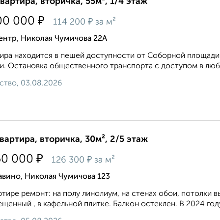
квартира, вторичка, 55м², 1/4 этаж
₽
00 000
₽
114 200
за м²
ентр, Николая Чумичова 22А
ира находится в пешей доступности от Соборной площади 
и. Остановка общественного транспорта с доступом в любу
ство, 03.08.2026
квартира, вторичка, 30м², 2/5 этаж
₽
50 000
₽
126 300
за м²
авино, Николая Чумичова 123
ртире ремонт: на полу линолиум, на стенах обои, потолки в
щенный , в кафельной плитке. Балкон остеклен. B 2024 году