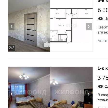
3-к 
6 3
ЖК Ц
‹
›
Кварт
аптек
Агент
2
/2
1-к 
3 7
ЖК С
‹
›
В ква
совме