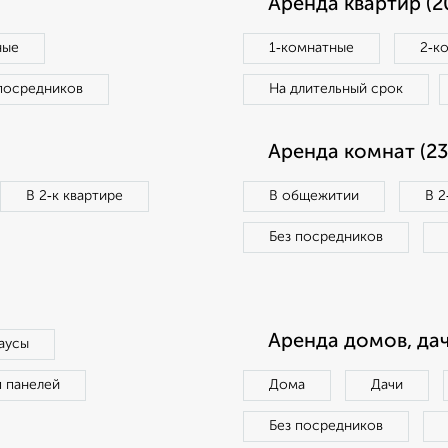
Аренда квартир (2
ные
1‑комнатные
2‑к
посредников
На длительный срок
Аренда комнат (23
В 2‑к квартире
В общежитии
В 2
Без посредников
Аренда домов, дач
аусы
п панелей
Дома
Дачи
Без посредников