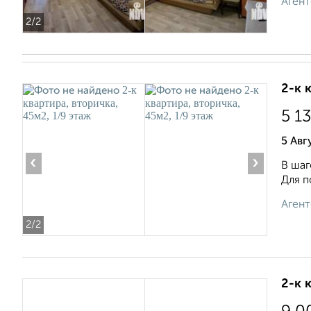
Агент
2
/2
2-к 
5 1
5 Авг
‹
›
В шаг
Для п
Агент
2
/2
2-к 