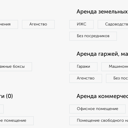
Аренда земельных 
чения
Агенство
ИЖС
Садоводст
Без посредников
Аренда гаржей, м
ражные боксы
Гаражи
Машиноме
Агенство
Без по
и (0)
Аренда коммерчес
Офисное помещение
ое помещение
Помещение свободного н