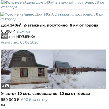
Дом 140м², 2-этажный, посуточно, 8 км от города
₽
6 000
в сутки
2
/8
Дальняя ИГУМЕНКА
Агентство, 03.08.2026
4
Участок 10 сот., садоводство, 10 км от города
₽
₽
550 000
600
за сотку
8А