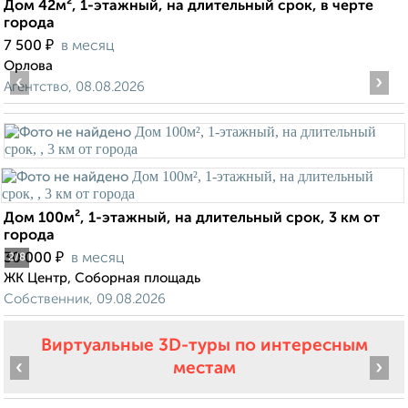
Дом 42м², 1-этажный, на длительный срок, в черте
города
₽
7 500
в месяц
Орлова
‹
›
Агентство, 08.08.2026
Дом 100м², 1-этажный, на длительный срок, 3 км от
города
₽
30 000
в месяц
2
/8
ЖК Центр, Соборная площадь
Собственник, 09.08.2026
Виртуальные 3D-туры по интересным
‹
›
местам