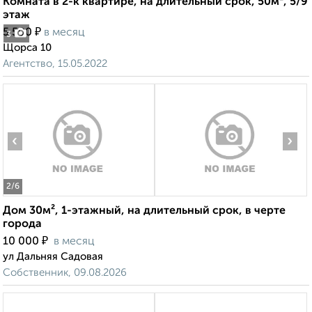
Комната в 2-к квартире, на длительный срок, 50м², 5/9
этаж
₽
5 500
в месяц
3
Щорса 10
Агентство, 15.05.2022
‹
›
2
/6
Дом 30м², 1-этажный, на длительный срок, в черте
города
₽
10 000
в месяц
ул Дальняя Садовая
Собственник, 09.08.2026