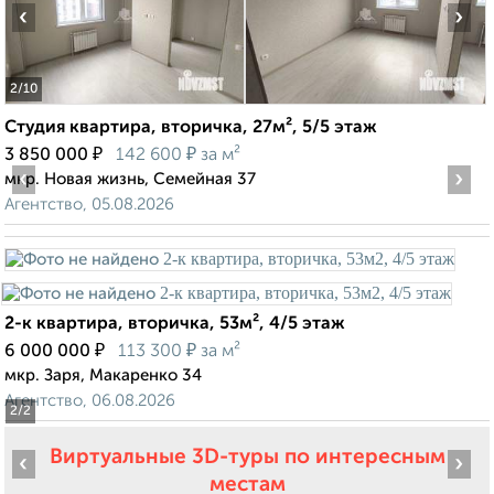
‹
›
2
/10
Студия квартира, вторичка, 27м², 5/5 этаж
₽
₽
3 850 000
142 600
за м²
‹
›
мкр. Новая жизнь, Семейная 37
Агентство, 05.08.2026
2-к квартира, вторичка, 53м², 4/5 этаж
₽
₽
6 000 000
113 300
за м²
мкр. Заря, Макаренко 34
Агентство, 06.08.2026
2
/2
Виртуальные 3D-туры по интересным
‹
›
местам