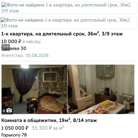
1-к квартира, на длительный срок, 36м², 3/9 этаж
₽
10 000
в месяц
2
/3
Чапаева 30
Агентство, 05.08.2026
8
Комната в общежитии, 19м², 8/14 этаж
₽
₽
1 050 000
55 300
за м²
Горького 78