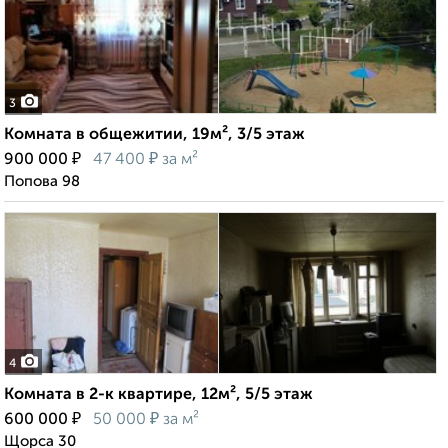
3
Комната в общежитии, 19м², 3/5 этаж
₽
₽
900 000
47 400
за м²
Попова 98
4
Комната в 2-к квартире, 12м², 5/5 этаж
₽
₽
600 000
50 000
за м²
Щорса 30