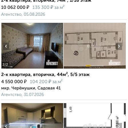
2-к квартира, вторичка, 74м², 1/16 этаж
₽
₽
10 062 000
135 300
за м²
Агентство, 05.08.2026
‹
›
2
/2
2-к квартира, вторичка, 44м², 5/5 этаж
₽
₽
4 550 000
104 200
за м²
мкр. Черёмушки, Садовая 41
Агентство, 31.07.2026
‹
›