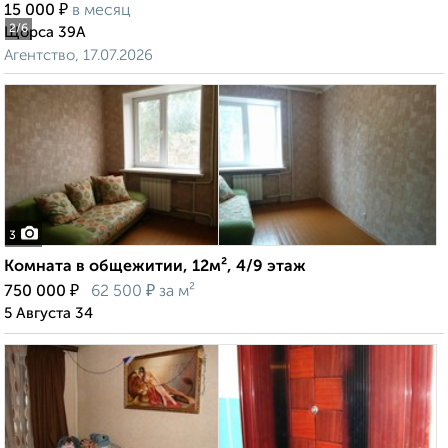
₽
15 000
в месяц
2
/6
Щорса 39А
Агентство, 17.07.2026
3
Комната в общежитии, 12м², 4/9 этаж
₽
₽
750 000
62 500
за м²
5 Августа 34