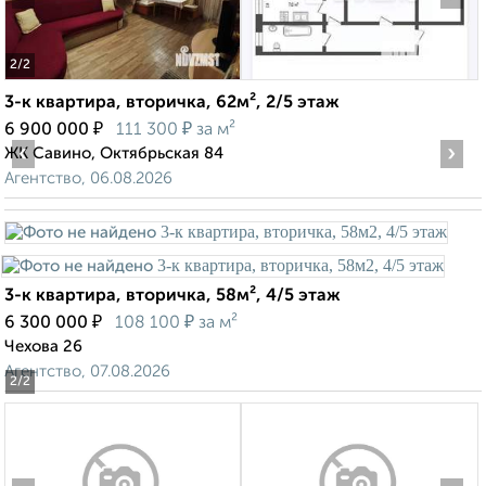
2
/2
3-к квартира, вторичка, 62м², 2/5 этаж
₽
₽
6 900 000
111 300
за м²
‹
›
ЖК Савино, Октябрьская 84
Агентство, 06.08.2026
3-к квартира, вторичка, 58м², 4/5 этаж
₽
₽
6 300 000
108 100
за м²
Чехова 26
Агентство, 07.08.2026
2
/2