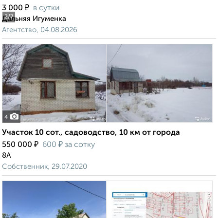
₽
3 000
в сутки
2
/7
Дальняя Игуменка
Агентство, 04.08.2026
4
Участок 10 сот., садоводство, 10 км от города
₽
₽
550 000
600
за сотку
8А
Собственник, 29.07.2020