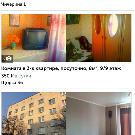
Чичерина 1
5
Комната в 3-к квартире, посуточно, 8м², 9/9 этаж
₽
350
в сутки
Щорса 36