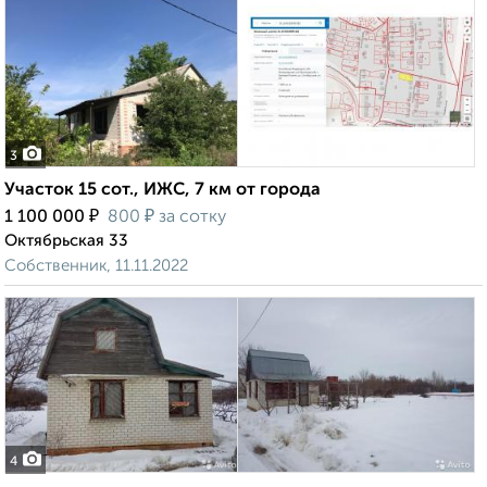
3
Участок 15 сот., ИЖС, 7 км от города
₽
₽
1 100 000
800
за сотку
Октябрьская 33
Собственник, 11.11.2022
4