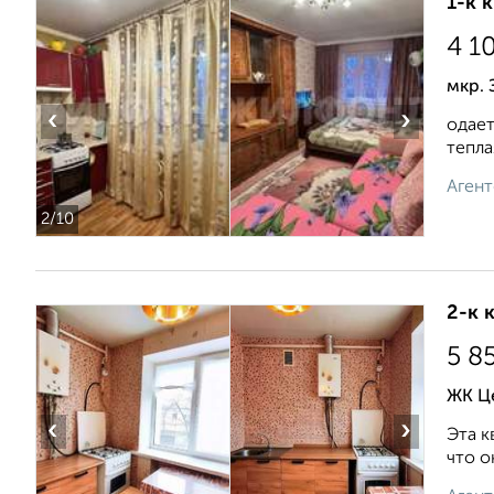
1-к 
4 1
мкр. 
‹
›
одает
тепла
Агент
2
/10
2-к 
5 8
ЖК Це
‹
›
Эта к
что о