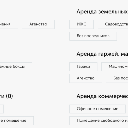
Аренда земельных 
чения
Агенство
ИЖС
Садоводст
Без посредников
Аренда гаржей, м
ражные боксы
Гаражи
Машиноме
Агенство
Без по
и (0)
Аренда коммерчес
Офисное помещение
ое помещение
Помещение свободного н