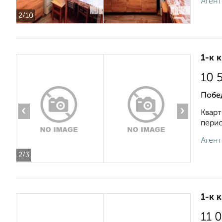
Агент
2
/10
1-к 
10 
Побе
‹
›
Кварт
перио
Агент
2
/3
1-к 
11 