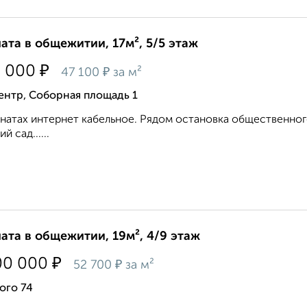
ата в общежитии, 17м², 5/5 этаж
₽
0 000
₽
47 100
за м²
ентр, Соборная площадь 1
натах интернет кабельное. Рядом остановка общественного
й сад......
ата в общежитии, 19м², 4/9 этаж
₽
00 000
₽
52 700
за м²
ого 74