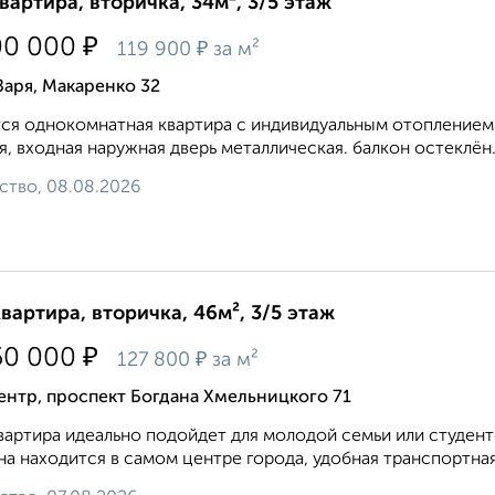
квартира, вторичка, 34м², 3/5 этаж
₽
00 000
₽
119 900
за м²
Заря, Макаренко 32
ся однокомнатная квартира с индивидуальным отоплением на
я, входная наружная дверь металлическая. балкон остеклён.
ство, 08.08.2026
квартира, вторичка, 46м², 3/5 этаж
₽
50 000
₽
127 800
за м²
нтр, проспект Богдана Хмельницкого 71
вартира идеально подойдет для молодой семьи или студент
на находится в самом центре города, удобная транспортная 