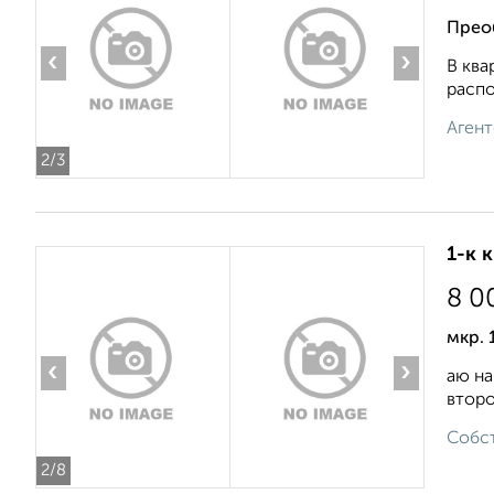
Прео
‹
›
В ква
распо
Агент
2
/3
1-к 
8 0
мкр. 
‹
›
аю на
второ
Собст
2
/8