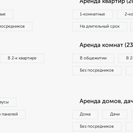
Аренда квартир (2
ные
1‑комнатные
2‑к
посредников
На длительный срок
Аренда комнат (23
В 2‑к квартире
В общежитии
В 2
Без посредников
Аренда домов, дач
аусы
п панелей
Дома
Дачи
Без посредников