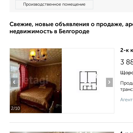
Производственное помещение
Свежие, новые объявления о продаже, а
недвижимость в Белгороде
2-к 
3 8
Щорс
‹
›
Прода
транс
Агент
2
/10