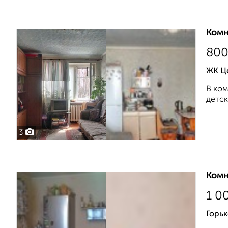
Комн
80
ЖК Ц
В ком
детски
3
Комн
1 0
Горьк