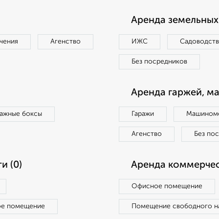
Аренда земельных 
чения
Агенство
ИЖС
Садоводст
Без посредников
Аренда гаржей, м
ражные боксы
Гаражи
Машиноме
Агенство
Без по
и (0)
Аренда коммерчес
Офисное помещение
ое помещение
Помещение свободного н