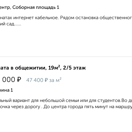
ентр, Соборная площадь 1
натах интернет кабельное. Рядом остановка общественного
й сад......
ата в общежитии, 19м², 2/5 этаж
₽
0 000
₽
47 400
за м²
рина 1
ьный вариант для небольшой семьи или для студентов.Во д
очка через дорогу . До центра города пять минут на маршрут