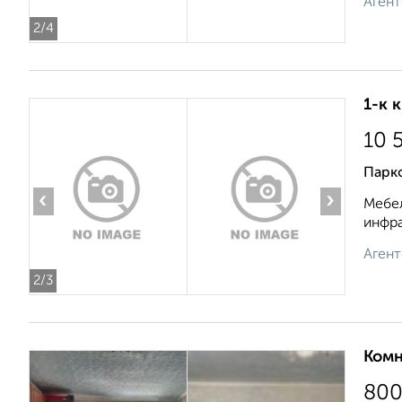
Агент
2
/4
1-к 
10 
Парко
‹
›
Мебел
инфра
Агент
2
/3
Комн
80