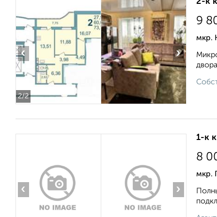
2-к 
9 8
мкр.
‹
›
Микрo
двора
Собст
2
/2
1-к 
8 0
мкр. 
‹
›
Полны
подкл