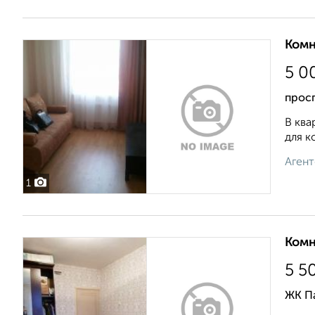
Комн
5 0
прос
В ква
для к
Агент
1
Комн
5 5
ЖК Па