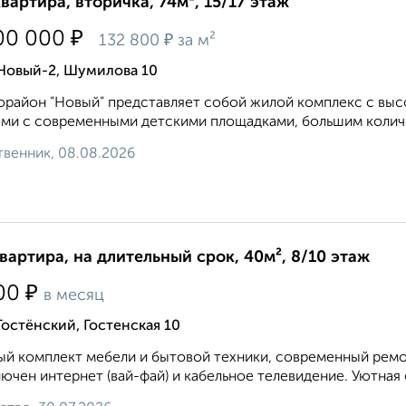
квартира, вторичка, 74м², 15/17 этаж
₽
00 000
₽
132 800
за м²
 Новый-2, Шумилова 10
paйoн "Новый" представляет собой жилой комплекс с выс
ми с современными детскими площадками, большим количе
венник, 08.08.2026
квартира, на длительный срок, 40м², 8/10 этаж
₽
00
в месяц
Гостёнский, Гостенская 10
й комплект мебели и бытовой техники, современный ремон
ючен интернет (вай-фай) и кабельное телевидение. Уютная 