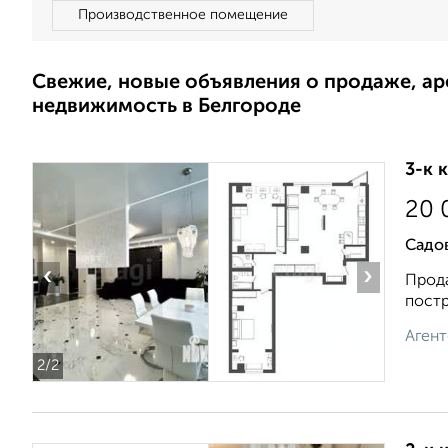
Производственное помещение
Свежие, новые объявления о продаже, а
недвижимость в Белгороде
3-к 
20 
Садов
‹
›
Прода
постр
Агент
2
/2