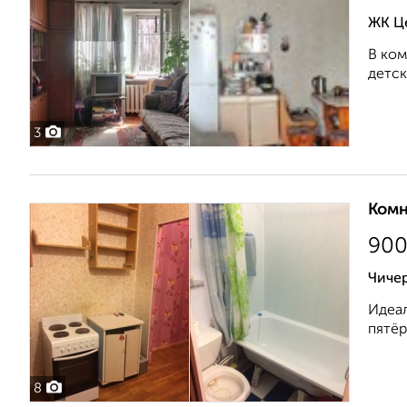
ЖК Ц
В ком
детски
3
Комн
90
Чиче
Идеал
пятёр
8