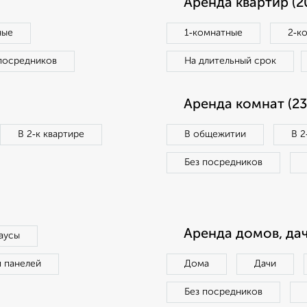
Аренда квартир (2
ные
1‑комнатные
2‑к
посредников
На длительный срок
Аренда комнат (23
В 2‑к квартире
В общежитии
В 2
Без посредников
Аренда домов, дач
аусы
п панелей
Дома
Дачи
Без посредников