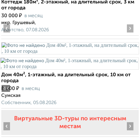
Коттедж 180м², 2-этажный, на длительный срок, 3 км
от города
₽
30 000
в месяц
мкр. Грушевый,
‹
›
Агентство, 07.08.2026
Дом 40м², 1-этажный, на длительный срок, 10 км от
города
₽
8 000
в месяц
2
/2
Сумская
Собственник, 05.08.2026
Виртуальные 3D-туры по интересным
‹
›
местам