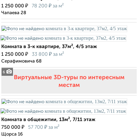
₽
₽
1 250 000
78 200
за м²
Чапаева 28
Комната в 3-к квартире, 37м², 4/5 этаж
₽
₽
1 250 000
33 800
за м²
Серафимовича 68
6
Виртуальные 3D-туры по интересным
местам
Комната в общежитии, 13м², 7/11 этаж
₽
₽
750 000
57 700
за м²
Щорса 16