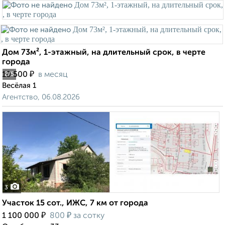
Дом 73м², 1-этажный, на длительный срок, в черте
города
₽
10 500
в месяц
2
/5
Весёлая 1
Агентство, 06.08.2026
3
Участок 15 сот., ИЖС, 7 км от города
₽
₽
1 100 000
800
за сотку