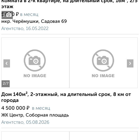
Комната в 2-к квартире, на длительный срок, 16м², 2/5
этаж
₽
5 000
в месяц
1
мкр. Черёмушки, Садовая 69
Агентство, 16.05.2022
‹
›
2
/7
Дом 140м², 2-этажный, на длительный срок, 8 км от
города
₽
4 500 000
в месяц
ЖК Центр, Соборная площадь
Агентство, 05.08.2026