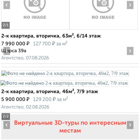
‹
›
2
/1
2-к квартира, вторичка, 63м², 6/14 этаж
₽
₽
7 990 000
127 700
за м²
‹
›
Щорса 39а
Агентство, 07.08.2026
2-к квартира, вторичка, 46м², 7/9 этаж
₽
₽
5 900 000
129 200
за м²
Агентство, 02.08.2026
2
/2
Виртуальные 3D-туры по интересным
‹
›
местам