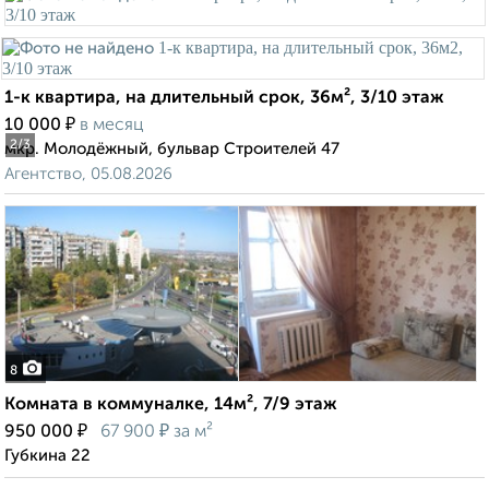
1-к квартира, на длительный срок, 36м², 3/10 этаж
₽
10 000
в месяц
2
/3
мкр. Молодёжный, бульвар Строителей 47
Агентство, 05.08.2026
8
Комната в коммуналке, 14м², 7/9 этаж
₽
₽
950 000
67 900
за м²
Губкина 22