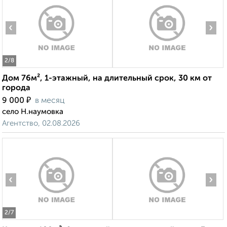
‹
›
2
/8
Дом 76м², 1-этажный, на длительный срок, 30 км от
города
₽
9 000
в месяц
село Н.наумовка
Агентство, 02.08.2026
‹
›
2
/7