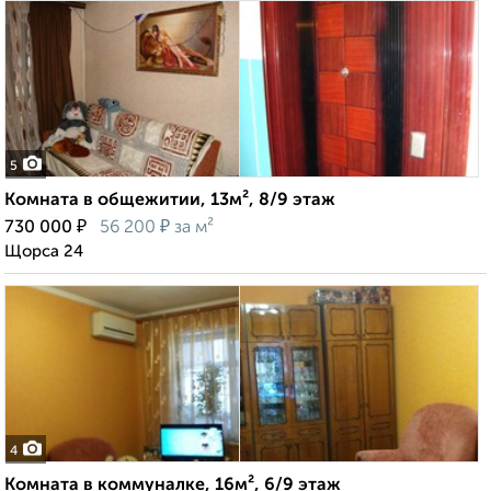
5
Комната в общежитии, 13м², 8/9 этаж
₽
₽
730 000
56 200
за м²
Щорса 24
4
Комната в коммуналке, 16м², 6/9 этаж