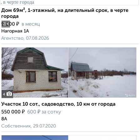
Дом 69м², 1-этажный, на длительный срок, в черте
города
₽
9 000
в месяц
2
/4
Нагорная 1А
Агентство, 07.08.2026
4
Участок 10 сот., садоводство, 10 км от города
₽
₽
550 000
600
за сотку
8А
Собственник, 29.07.2020