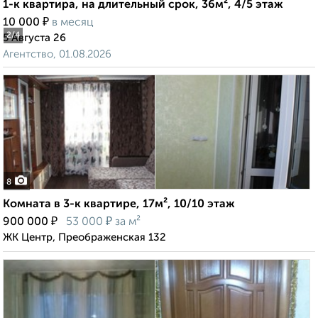
1-к квартира, на длительный срок, 36м², 4/5 этаж
₽
10 000
в месяц
2
/4
5 Августа 26
Агентство, 01.08.2026
8
Комната в 3-к квартире, 17м², 10/10 этаж
₽
₽
900 000
53 000
за м²
ЖК Центр, Преображенская 132