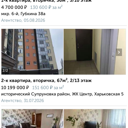
1-к квартира, вторичка, 36м², 5/10 этаж
₽
₽
4 700 000
130 600
за м²
мкр. 6-й, Губкина 38а
Агентство, 05.08.2026
‹
›
2
/2
2-к квартира, вторичка, 67м², 2/13 этаж
₽
₽
10 199 000
151 600
за м²
исторический Супруновка район, ЖК Центр, Харьковская 5
Агентство, 31.07.2026