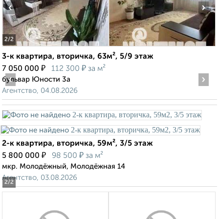
‹
›
2
/2
3-к квартира, вторичка, 63м², 5/9 этаж
₽
₽
7 050 000
112 300
за м²
‹
›
бульвар Юности 3а
Агентство, 04.08.2026
2-к квартира, вторичка, 59м², 3/5 этаж
₽
₽
5 800 000
98 500
за м²
мкр. Молодёжный, Молодёжная 14
Агентство, 03.08.2026
2
/2