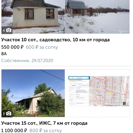
4
Участок 10 сот., садоводство, 10 км от города
₽
₽
550 000
600
за сотку
8А
Собственник, 29.07.2020
3
Участок 15 сот., ИЖС, 7 км от города
₽
₽
1 100 000
800
за сотку