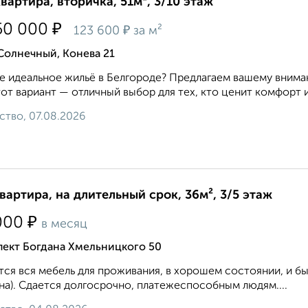
квартира, вторичка, 51м², 3/10 этаж
₽
50 000
₽
123 600
за м²
Солнечный, Конева 21
 идеальное жильё в Белгороде? Предлагаем вашему вниман
тот вариант — отличный выбор для тех, кто ценит комфорт и
ство, 07.08.2026
квартира, на длительный срок, 36м², 3/5 этаж
₽
000
в месяц
пект Богдана Хмельницкого 50
ся вся мебель для проживания, в хорошем состоянии, и быт
а). Сдается долгосрочно, платежеспособным людям....