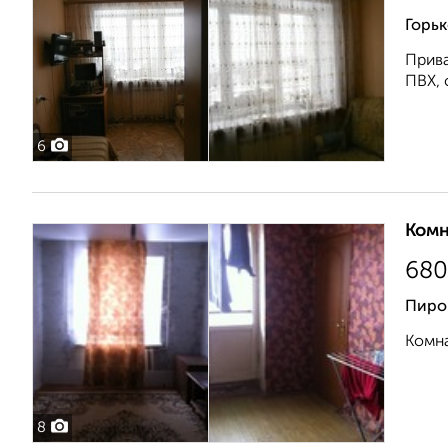
Горьк
Прива
ПВХ, 
6
Комн
680
Пиро
Комна
8