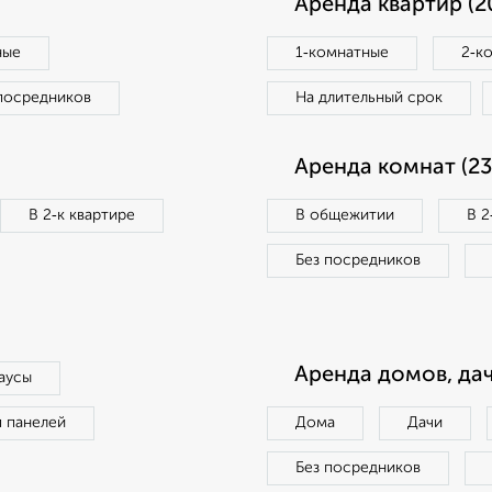
Аренда квартир (2
ные
1‑комнатные
2‑к
посредников
На длительный срок
Аренда комнат (23
В 2‑к квартире
В общежитии
В 2
Без посредников
Аренда домов, дач
аусы
п панелей
Дома
Дачи
Без посредников