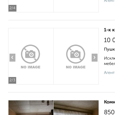
Агент
2
/4
1-к 
10 
Пушк
‹
›
Исклю
мебел
Агент
2
/3
Комн
850