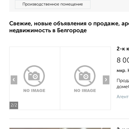
Производственное помещение
Свежие, новые объявления о продаже, а
недвижимость в Белгороде
2-к 
8 0
мкр. 
‹
›
Прода
домеО
Агент
2
/2