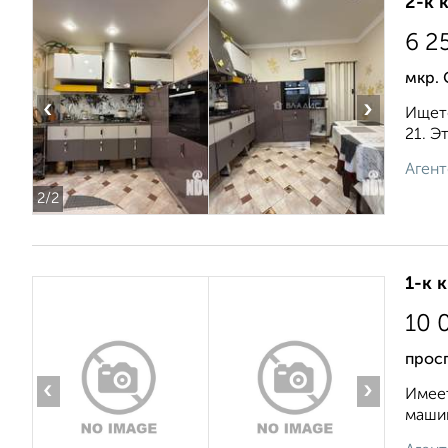
2-к 
6 2
мкр. 
‹
›
Ищете
21. Э
Агент
2
/2
1-к 
10 
прос
‹
›
Имеет
машин