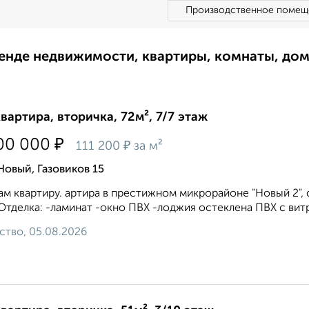
Производственное помещ
ренде недвижимости, квартиры, комнаты, до
квартира, вторичка, 72м², 7/7 этаж
₽
00 000
₽
111 200
за м²
Новый, Газовиков 15
м квартиру. артира в престижном микрорайоне "Новый 2",
тделка: -ламинат -окно ПВХ -лоджия остеклена ПВХ с вит
ство, 05.08.2026