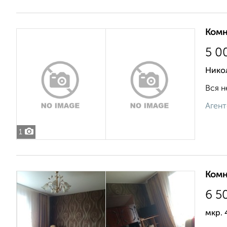
Комн
5 0
Нико
Вся н
Агент
1
Комн
6 5
мкр. 