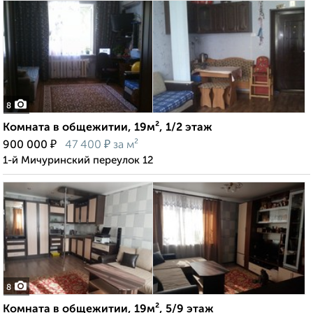
8
Комната в общежитии, 19м², 1/2 этаж
₽
₽
900 000
47 400
за м²
1-й Мичуринский переулок 12
8
Комната в общежитии, 19м², 5/9 этаж