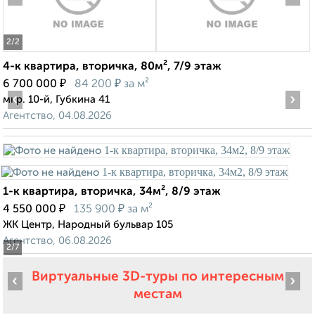
2
/2
4-к квартира, вторичка, 80м², 7/9 этаж
₽
₽
6 700 000
84 200
за м²
‹
›
мкр. 10-й, Губкина 41
Агентство, 04.08.2026
1-к квартира, вторичка, 34м², 8/9 этаж
₽
₽
4 550 000
135 900
за м²
ЖК Центр, Народный бульвар 105
Агентство, 06.08.2026
2
/7
Виртуальные 3D-туры по интересным
‹
›
местам