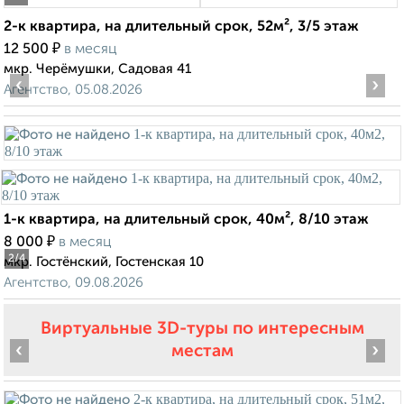
2-к квартира, на длительный срок, 52м², 3/5 этаж
₽
12 500
в месяц
мкр. Черёмушки, Садовая 41
‹
›
Агентство, 05.08.2026
1-к квартира, на длительный срок, 40м², 8/10 этаж
₽
8 000
в месяц
2
/4
мкр. Гостёнский, Гостенская 10
Агентство, 09.08.2026
Виртуальные 3D-туры по интересным
‹
›
местам