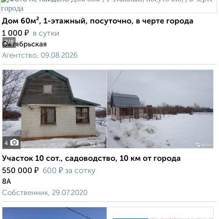
Дом 60м², 1-этажный, посуточно, в черте города
₽
1 000
в сутки
2
/8
Октябрьская
Агентство, 09.08.2026
4
Участок 10 сот., садоводство, 10 км от города
₽
₽
550 000
600
за сотку
8А
Собственник, 29.07.2020