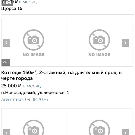
₽
7 500
в месяц
5
Щорса 16
‹
›
2
/8
Коттедж 150м², 2-этажный, на длительный срок, в
черте города
₽
25 000
в месяц
п.Новосадовый, ул.Березовая 1
Агентство, 09.08.2026
‹
›