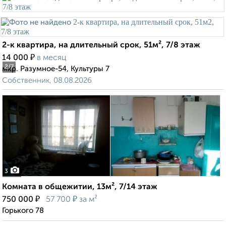
2-к квартира, на длительный срок, 51м², 7/8 этаж
₽
14 000
в месяц
2
/7
мкр. Разумное-54, Культуры 7
Собственник, 08.08.2026
3
Комната в общежитии, 13м², 7/14 этаж
₽
₽
750 000
57 700
за м²
Горького 78