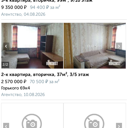
3-к квартира, вторичка, 99м², 9/10 этаж
₽
₽
9 350 000
94 400
за м²
Агентство, 04.08.2026
‹
›
2
/2
2-к квартира, вторичка, 37м², 3/5 этаж
₽
₽
2 570 000
70 500
за м²
Горького 69к4
Агентство, 10.08.2026
‹
›