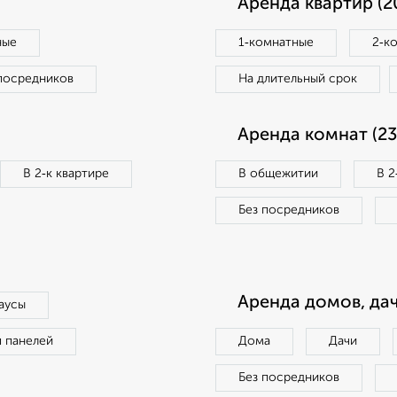
Аренда квартир (2
ные
1‑комнатные
2‑к
посредников
На длительный срок
Аренда комнат (23
В 2‑к квартире
В общежитии
В 2
Без посредников
Аренда домов, дач
аусы
п панелей
Дома
Дачи
Без посредников