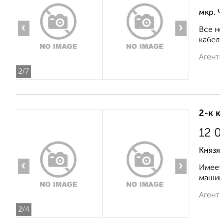
мкр. 
‹
›
Все н
кабель
Агент
2
/7
2-к 
12 
Князя
‹
›
Имеет
машин
Агент
2
/4