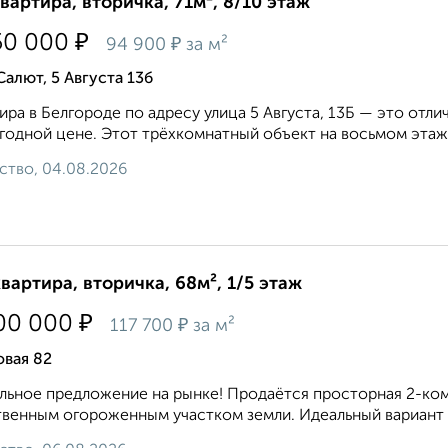
квартира, вторичка, 71м², 8/10 этаж
₽
50 000
₽
94 900
за м²
Салют, 5 Августа 13б
ира в Белгороде по адресу улица 5 Августа, 13Б — это отл
годной цене. Этот трёхкомнатный объект на восьмом этаж
ство, 04.08.2026
квартира, вторичка, 68м², 1/5 этаж
₽
00 000
₽
117 700
за м²
овая 82
льное предложение на рынке! Продаётся просторная 2-к
венным огороженным участком земли. Идеальный вариант дл