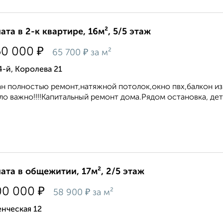
ата в 2-к квартире, 16м², 5/5 этаж
₽
50 000
₽
65 700
за м²
4-й, Королева 21
н полностью ремонт,натяжной потолок,окно пвх,балкон и
ло важно!!!!Капитальный ремонт дома.Рядом остановка, детс
ата в общежитии, 17м², 2/5 этаж
₽
00 000
₽
58 900
за м²
нческая 12