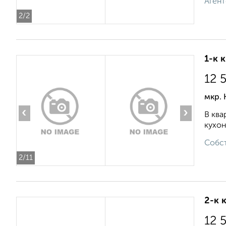
Агент
2
/2
1-к 
12 
мкр. 
‹
›
В ква
кухон
Собст
2
/11
2-к 
12 