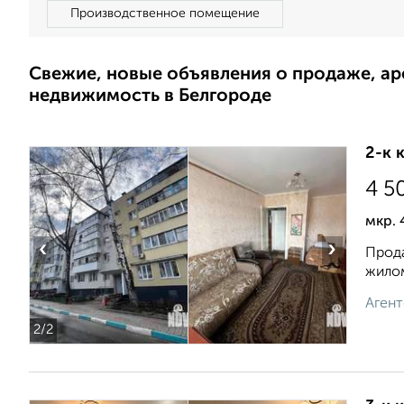
Производственное помещение
Свежие, новые объявления о продаже, а
недвижимость в Белгороде
2-к 
4 5
мкр. 
‹
›
Прода
жилом
Агент
2
/2