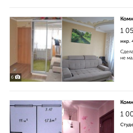
Комн
1 0
мкр. 
Сдела
не ма
6
Комн
1 0
Студе