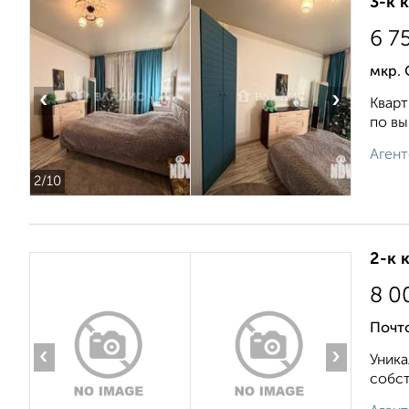
3-к 
6 7
мкр. 
‹
›
Кварт
по вы
Агент
2
/10
2-к 
8 0
Почт
‹
›
Уника
собст