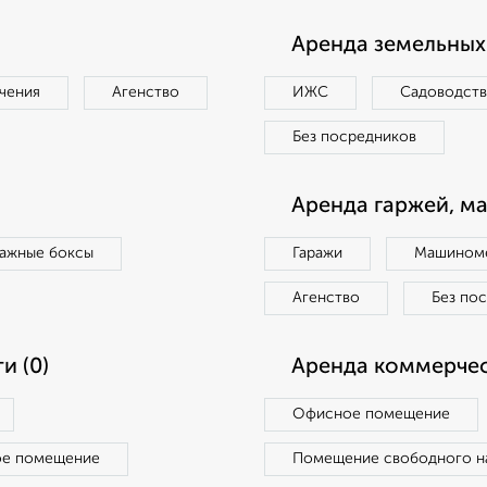
Аренда земельных 
чения
Агенство
ИЖС
Садоводст
Без посредников
Аренда гаржей, м
ражные боксы
Гаражи
Машиноме
Агенство
Без по
и (0)
Аренда коммерчес
Офисное помещение
ое помещение
Помещение свободного н