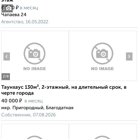
этаж
₽
6 500
в месяц
1
Чапаева 24
Агентство, 16.05.2022
‹
›
2
/8
Таунхаус 130м², 2-этажный, на длительный срок, в
черте города
₽
40 000
в месяц
мкр. Пригородный, Благодатная
Собственник, 07.08.2026