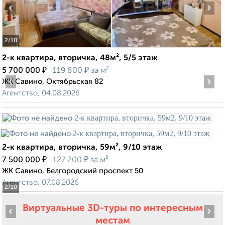
‹
›
2
/10
2-к квартира, вторичка, 48м², 5/5 этаж
₽
₽
5 700 000
119 800
за м²
‹
›
ЖК Савино, Октябрьская 82
Агентство, 04.08.2026
2-к квартира, вторичка, 59м², 9/10 этаж
₽
₽
7 500 000
127 200
за м²
ЖК Савино, Белгородский проспект 50
Агентство, 07.08.2026
2
/10
Виртуальные 3D-туры по интересным
‹
›
местам