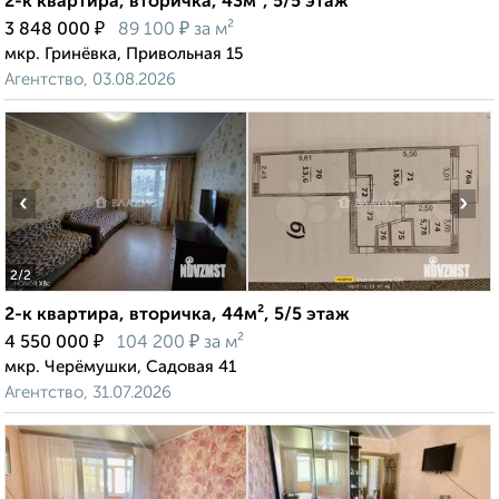
2-к квартира, вторичка, 43м², 5/5 этаж
₽
₽
3 848 000
89 100
за м²
мкр. Гринёвка, Привольная 15
Агентство, 03.08.2026
‹
›
2
/2
2-к квартира, вторичка, 44м², 5/5 этаж
₽
₽
4 550 000
104 200
за м²
мкр. Черёмушки, Садовая 41
Агентство, 31.07.2026