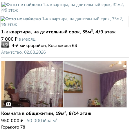
1-к квартира, на длительный срок, 35м², 4/9 этаж
₽
7 000
в месяц
2
/5
мкр. 4-й микрорайон, Костюкова 63
Агентство, 02.08.2026
4
Комната в общежитии, 19м², 8/14 этаж
₽
₽
950 000
50 000
за м²
Горького 78