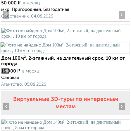
₽
50 000
в месяц
мкр. Пригородный, Благодатная
‹
›
Собственник, 04.08.2026
Дом 100м², 2-этажный, на длительный срок, 10 км от
города
₽
15 000
в месяц
2
/5
Садовая
Агентство, 05.08.2026
Виртуальные 3D-туры по интересным
‹
›
местам