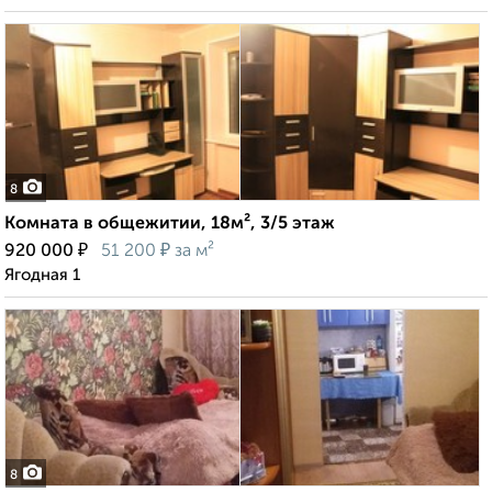
8
Комната в общежитии, 18м², 3/5 этаж
₽
₽
920 000
51 200
за м²
Ягодная 1
8