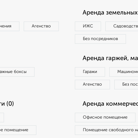
Аренда земельных 
чения
Агенство
ИЖС
Садоводст
Без посредников
Аренда гаржей, м
ражные боксы
Гаражи
Машиноме
Агенство
Без по
и (0)
Аренда коммерчес
Офисное помещение
ое помещение
Помещение свободного н