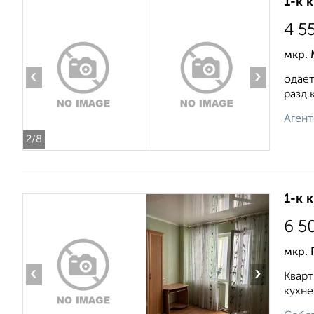
1-к 
4 5
мкр.
‹
›
одает
разд.
Агент
2
/8
1-к 
6 5
мкр. 
‹
›
Кварт
кухне