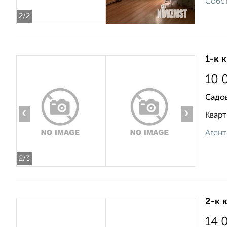
Собст
2
/2
1-к 
10 
Садов
‹
›
Кварт
Агент
2
/3
2-к 
14 