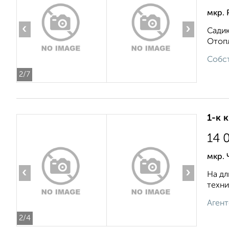
мкр. 
‹
›
Садик
Отопл
Собст
2
/7
1-к 
14 
мкр.
‹
›
На дл
техни
Агент
2
/4