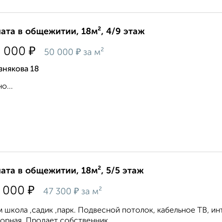
ата в общежитии, 18м², 4/9 этаж
₽
0 000
₽
50 000
за м²
знякова 18
о...
ата в общежитии, 18м², 5/5 этаж
₽
 000
₽
47 300
за м²
 школа ,садик ,парк. Подвесной потолок, кабельное ТВ, ин
орная. Продает собственник....