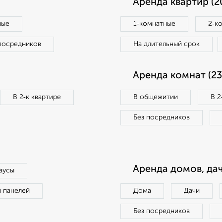
Аренда квартир (2
ные
1‑комнатные
2‑к
посредников
На длительный срок
Аренда комнат (23
В 2‑к квартире
В общежитии
В 2
Без посредников
Аренда домов, дач
аусы
п панелей
Дома
Дачи
Без посредников