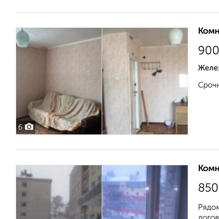
Комн
90
Желе
Срочн
6
Комн
850
Рядом
догов