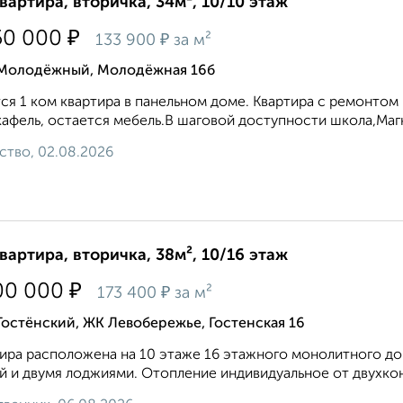
квартира, вторичка, 34м², 10/10 этаж
₽
50 000
₽
133 900
за м²
 Молодёжный, Молодёжная 16б
ся 1 ком квартира в панельном доме. Квартира с ремонтом 
кафель, остается мебель.В шаговой доступности школа,Магни
ство, 02.08.2026
квартира, вторичка, 38м², 10/16 этаж
₽
00 000
₽
173 400
за м²
Гостёнский, ЖК Левобережье, Гостенская 16
ира расположена на 10 этаже 16 этажного монолитного до
й и двумя лоджиями. Отопление индивидуальное от двухконт