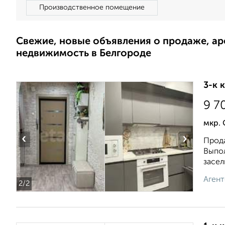
Производственное помещение
Свежие, новые объявления о продаже, а
недвижимость в Белгороде
3-к 
9 7
мкр. 
‹
›
Прода
Выпол
засел
Агент
2
/2