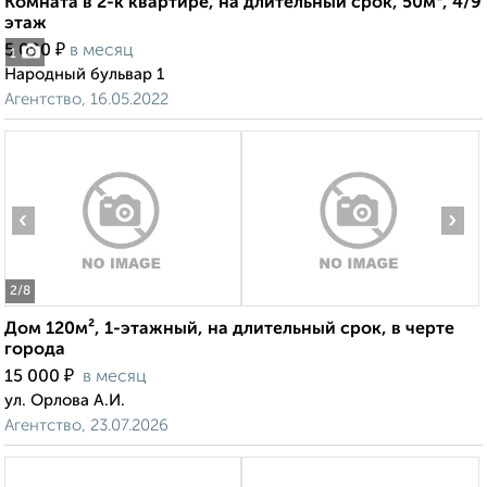
Комната в 2-к квартире, на длительный срок, 50м², 4/9
этаж
₽
5 000
в месяц
1
Народный бульвар 1
Агентство, 16.05.2022
‹
›
2
/8
Дом 120м², 1-этажный, на длительный срок, в черте
города
₽
15 000
в месяц
ул. Орлова А.И.
Агентство, 23.07.2026