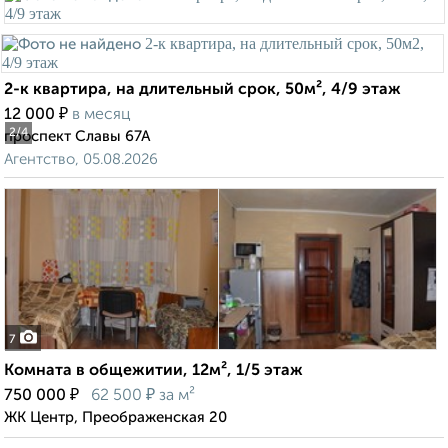
2-к квартира, на длительный срок, 50м², 4/9 этаж
₽
12 000
в месяц
2
/4
проспект Славы 67А
Агентство, 05.08.2026
7
Комната в общежитии, 12м², 1/5 этаж
₽
₽
750 000
62 500
за м²
ЖК Центр, Преображенская 20