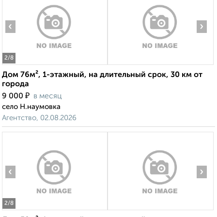
‹
›
2
/8
Дом 76м², 1-этажный, на длительный срок, 30 км от
города
₽
9 000
в месяц
село Н.наумовка
Агентство, 02.08.2026
‹
›
2
/8