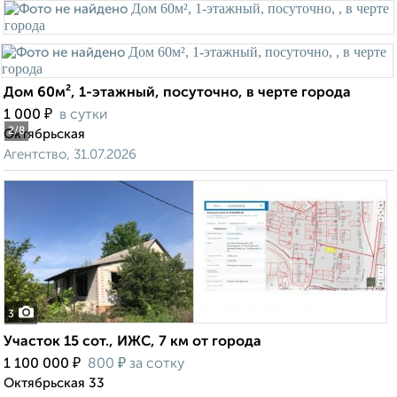
Дом 60м², 1-этажный, посуточно, в черте города
₽
1 000
в сутки
2
/8
Октябрьская
Агентство, 31.07.2026
3
Участок 15 сот., ИЖС, 7 км от города
₽
₽
1 100 000
800
за сотку
Октябрьская 33