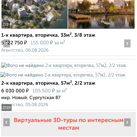
‹
›
2
/2
1-к квартира, вторичка, 33м², 3/8 этаж
‹
₽
₽
›
5 122 750
155 000
за м²
Агентство, 06.08.2026
2-к квартира, вторичка, 57м², 2/2 этаж
₽
₽
6 030 000
105 500
за м²
мкр. Новый, Сургутская 87
Агентство, 05.08.2026
2
/10
Виртуальные 3D-туры по интересным
‹
›
местам