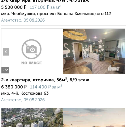
2-к квартира, вторичка, 47м², 4/5 этаж
₽
₽
5 500 000
117 100
за м²
мкр. Черёмушки, проспект Богдана Хмельницкого 112
Агентство, 05.08.2026
‹
›
2
/2
2-к квартира, вторичка, 56м², 6/9 этаж
₽
₽
6 380 000
114 400
за м²
мкр. 4-й, Костюкова 63
Агентство, 05.08.2026