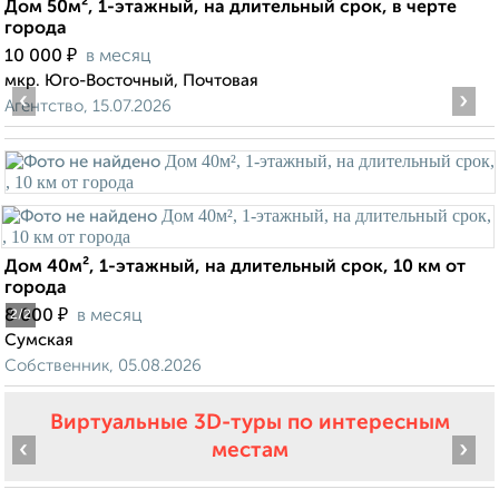
Дом 50м², 1-этажный, на длительный срок, в черте
города
₽
10 000
в месяц
мкр. Юго-Восточный, Почтовая
‹
›
Агентство, 15.07.2026
Дом 40м², 1-этажный, на длительный срок, 10 км от
города
₽
8 000
в месяц
2
/2
Сумская
Собственник, 05.08.2026
Виртуальные 3D-туры по интересным
‹
›
местам