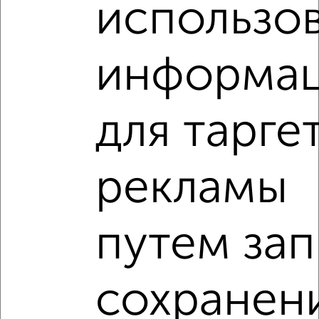
использо
информа
8
Комната в общежитии, 19м², 5/9 этаж
для тарге
₽
₽
1 000 000
52 700
за м²
Щорса 22
рекламы
путем зап
6
сохранен
Комната в общежитии, 19м², 2/5 этаж
₽
₽
900 000
47 400
за м²