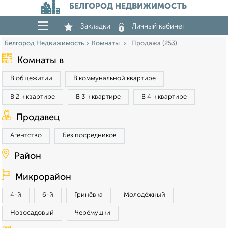
БЕЛГОРОД НЕДВИЖИМОСТЬ
Закладки
Личный кабинет
Белгород Недвижимость
Комнаты
Продажа (253)
Комнаты в
В общежитии
В коммунальной квартире
В 2‑к квартире
В 3‑к квартире
В 4‑к квартире
Продавец
Агентство
Без посредников
Район
Микрорайон
4-й
6-й
Гринёвка
Молодёжный
Новосадовый
Черёмушки