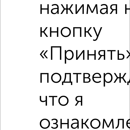
нажимая 
кнопку
2
«Принять»
Комната в общежитии, 11м², 3/9 этаж
₽
₽
730 000
66 400
за м²
Горького 63
подтверж
что я
ознакомле
4
Комната в общежитии, 12м², 5/5 этаж