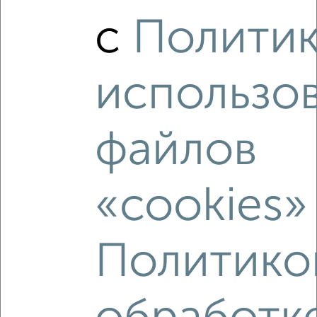
₽
₽
820 000
68 400
за м²
с
Полити
Горького 69к1
использо
файлов
8
Комната в 2-к квартире, 23м², 3/5 этаж
«cookies»
₽
₽
950 000
41 400
за м²
Горького 69к3
Политико