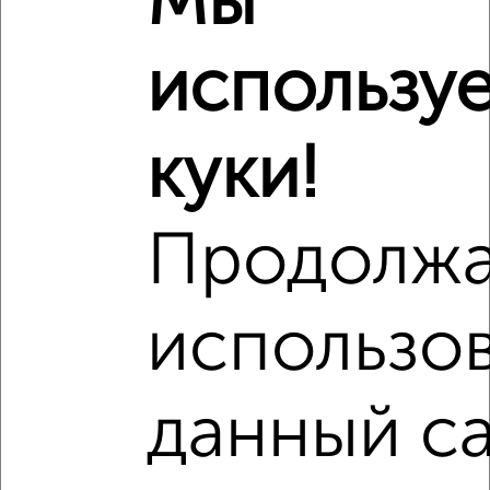
Мы
использу
5
Комната в общежитии, 13м², 8/9 этаж
₽
₽
800 000
61 600
за м²
куки!
Железнякова 18
Продолж
использо
3
Комната в общежитии, 14м², 6/10 этаж
данный са
₽
₽
950 000
67 900
за м²
Железнякова 22