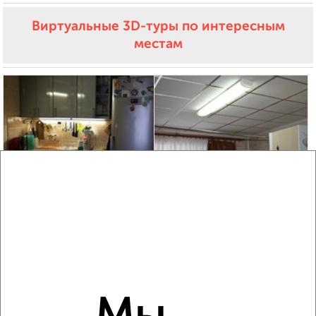
Виртуальные 3D-туры по интересным
местам
3
Комната в общежитии, 18м², 1/5 этаж
₽
₽
1 050 000
58 400
за м²
ЖК Центр, Народный бульвар 17