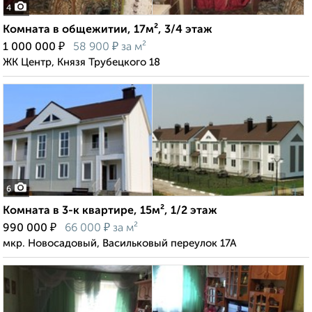
4
Комната в общежитии, 17м², 3/4 этаж
₽
₽
1 000 000
58 900
за м²
ЖК Центр, Князя Трубецкого 18
6
Комната в 3-к квартире, 15м², 1/2 этаж
₽
₽
990 000
66 000
за м²
мкр. Новосадовый, Васильковый переулок 17А