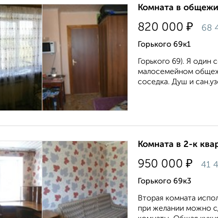
Комната в общежит
₽
820 000
68 
Горького 69к1
Горького 69). Я один
малосемейном общежи
соседка. Душ и сан.уз
Комната в 2-к квар
₽
950 000
41 
Горького 69к3
Вторая комната испол
при желании можно сд