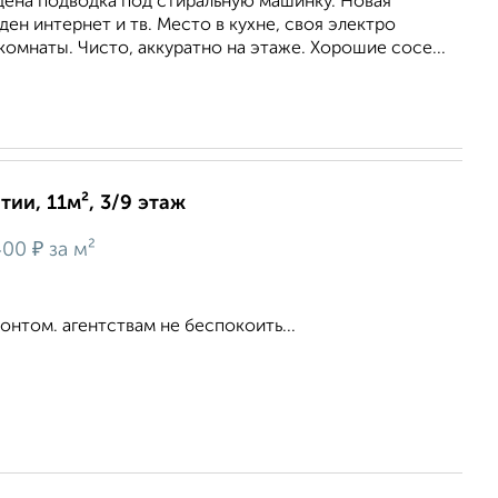
дена подводка под стиральную машинку. Новая
ден интернет и тв. Место в кухне, своя электро
 комнаты. Чисто, аккуратно на этаже. Хорошие сосе...
ии, 11м², 3/9 этаж
₽
400
за м²
онтом. агентствам не беспокоить...