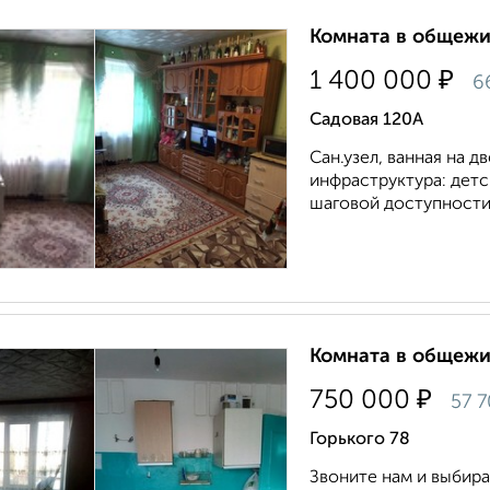
Комната в общежит
₽
1 400 000
6
Садовая 120А
Сан.узел, ванная на д
инфраструктура: детс
шаговой доступности.
Комната в общежит
₽
750 000
57 
Горького 78
Звоните нам и выбира