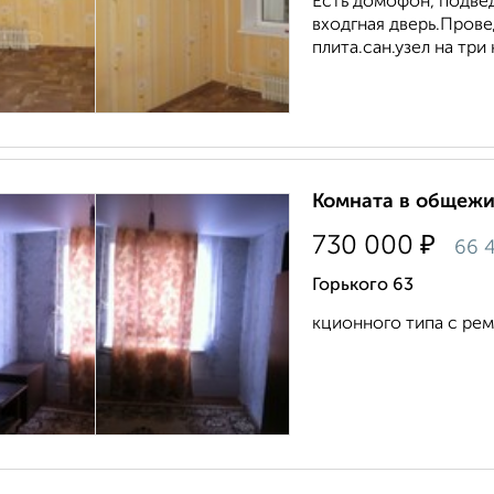
Есть домофон, подве
входгная дверь.Прове
плита.сан.узел на три
Комната в общежит
₽
730 000
66 
Горького 63
кционного типа с рем