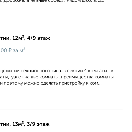
. Доброжелательные соседи. Рядом школа, д...
ии, 12м², 4/9 этаж
₽
900
за м²
щежитии секционного типа..в секции 4 комнаты...в
аты,туалет на две комнаты..преимущества комнаты---
и поэтому можно сделать пристройку к ком...
ии, 13м², 3/9 этаж