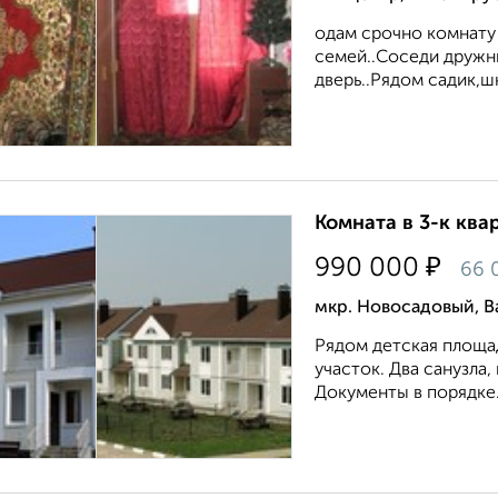
одам срочно комнату в
семей..Соседи дружн
дверь..Рядом садик,шк
Комната в 3-к квар
₽
990 000
66 
мкр. Новосадовый, В
Рядом детская площад
участок. Два санузла,
Документы в порядке. 