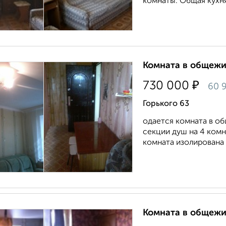
комнаты. Общая кухня
Комната в общежит
₽
730 000
60 
Горького 63
одается комната в об
секции душ на 4 комн
комната изолирована 
Комната в общежит