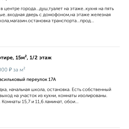
 центре города...душ,туалет на этаже..кухня на пять
ые..входная дверь с домофоном,на этаже железная
ола,магазин.остановка транспорта...прод...
тире, 15м², 1/2 этаж
₽
000
за м²
асильковый переулок 17А
ка, начальная школа, остановка. Есть собственный
 выход на участок из кухни, комнаты изолированы.
Комнаты 15,7 и 11,6 ламинат, обои...