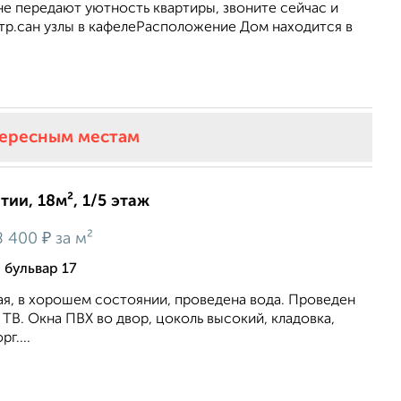
е передают уютность квартиры, звоните сейчас и
тр.сан узлы в кафелеРасположение Дом находится в
тересным местам
ии, 18м², 1/5 этаж
₽
8 400
за м²
бульвар 17
ая, в хорошем состоянии, проведена вода. Проведен
 ТВ. Окна ПВХ во двор, цоколь высокий, кладовка,
г....