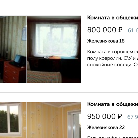
Комната в общежит
₽
800 000
61 
Железнякова 18
Комната в хорошем со
полу ковролин. С\У и 
спокойные соседи. О
Комната в общежит
₽
950 000
67 
Железнякова 22