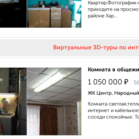
Квартир.Фотографии н
приходите на просмо
районе Хар...
Виртуальные 3D-туры по ин
Комната в общежит
₽
1 050 000
5
ЖК Центр, Народный 
Комната светлая,тепл
интернет и кабельное
соседи спокойные. Тор