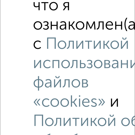
что я
ознакомлен(а
4
с
Политикой
Комната в 2-к квартире, на длительный срок, 17м², 3/5
этаж
использован
₽
4 200
в месяц
мкр. Черёмушки, Шершнева 4А
Агентство, 18.08.2022
файлов
«cookies»
и
Политикой о
3