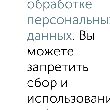
обработке
Комната в 2-к квартире, на длительный срок, 17м², 3/5
этаж
₽
4 200
в месяц
персональны
мкр. Черёмушки, Шершнева 13
Агентство, 18.08.2022
данных
. Вы
Виртуальные 3D-туры по интересным
местам
можете
запретить
сбор и
1
использован
Комната в 2-к квартире, на длительный срок, 15м², 4/5
этаж