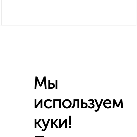
Рядом, с меньшей ценой
Недалеко от Шершнева 30 с ценой ниже
Мы
используем
куки!
4