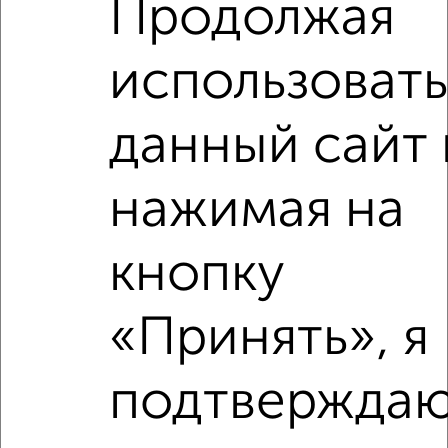
Продолжая
Комната в 2-к квартире, на длительный срок, 20м², 2/2
этаж
₽
использовать
4 000
в месяц
мкр. Черёмушки, Мичурина 54
данный сайт 
нажимая на
кнопку
3
Комната в 2-к квартире, на длительный срок, 18м²,
4/10 этаж
«Принять», я
₽
4 400
в месяц
Народный бульвар 89
подтверждаю
Агентство, 18.08.2022