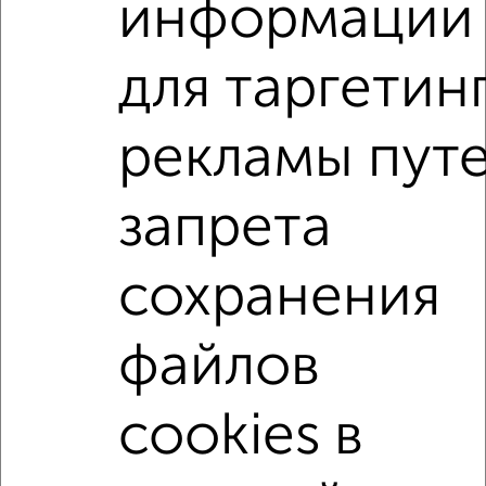
информации
₽
4 500
в месяц
мкр. Черёмушки, Садовая 19
Агентство, 23.08.2022
для таргетин
Комнаты в 2-к квартире
рекламы пут
Поиск по схожим параметрам:
микрорайон Черёмушки
на улице Шершнева
запрета
С холодильником
С мебелью
Со стиральной машиной
С бытовой техникой
сохранения
С телевизором
С телефоном
С интернетом
файлов
Можно с ребенком
Можно с животными
с хорошим ремонтом
не первый этаж
cookies в
не последний этаж
в малоэтажном доме
с балконом
Цена до 5 000 в мес.