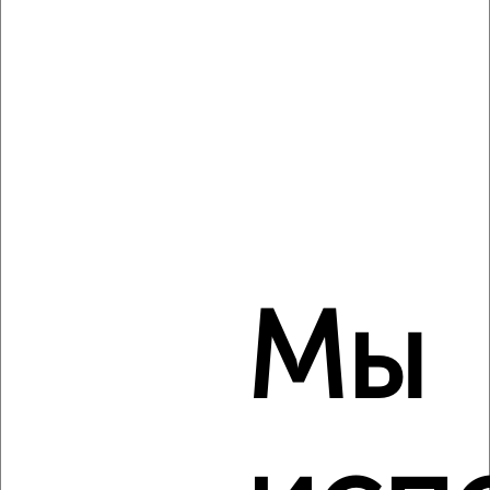
Комната в 2-к квартире, на длительный срок, 15м², 4/5
этаж
₽
4 500
в месяц
мкр. Черёмушки, Садовая 19
Агентство, 23.08.2022
Мы
1
Комната в 2-к квартире, на длительный срок, 19м²,
3/14 этаж
₽
5 500
в месяц
проспект Богдана Хмельницкого 127
Агентство, 23.08.2022