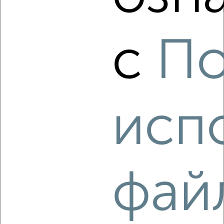
с
По
1
Комната в 2-к квартире, на длительный срок, 21м²,
4/15 этаж
₽
5 000
в месяц
мкр. 6-й микрорайон, Шаландина 5А
исп
Агентство, 23.08.2022
фай
3
Комната в 2-к квартире, на длительный срок, 18м², 3/5
этаж