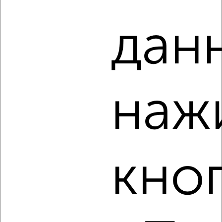
дан
1
Комната в 2-к квартире, на длительный срок, 17м²,
5/10 этаж
₽
4 000
в месяц
наж
проспект Славы 131
Агентство, 23.08.2022
кно
1
Комната в 2-к квартире, на длительный срок, 20м²,
2/14 этаж