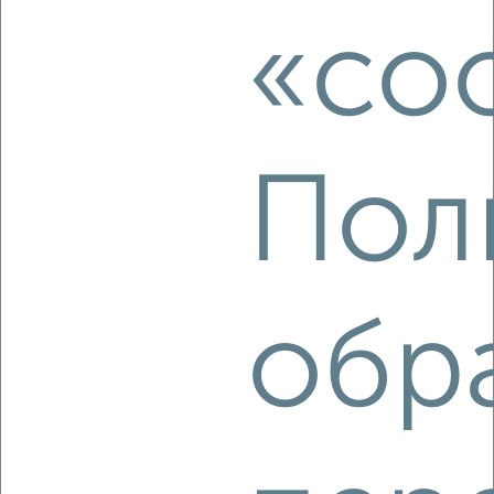
₽
4 600
в месяц
«coo
Николая Чумичова 24Б
Агентство, 18.08.2022
Пол
3
Комната в 2-к квартире, на длительный срок, 18м², 3/5
обр
этаж
₽
4 500
в месяц
мкр. Черёмушки, Шершнева 9
Агентство, 18.08.2022