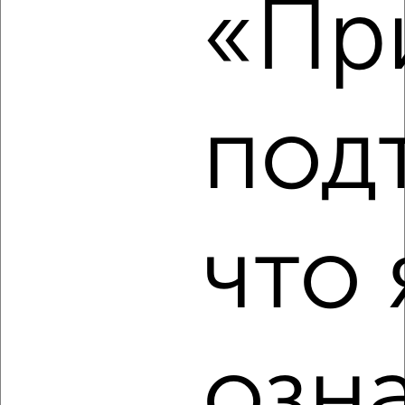
«При
₽
5 500
в месяц
ЖК Париж, Харьковская 3
Агентство, 23.08.2022
под
1
что 
Комната в 2-к квартире, на длительный срок, 15м², 3/5
этаж
₽
4 500
в месяц
Костюкова 8
Агентство, 23.08.2022
озн