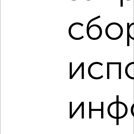
этаж
₽
4 200
в месяц
мкр. Черёмушки, Шершнева 13
сбо
Агентство, 18.08.2022
исп
3
Комната в 2-к квартире, на длительный срок, 19м², 4/9
этаж
инф
₽
4 000
в месяц
Народный бульвар 91
Агентство, 18.08.2022