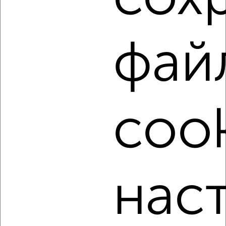
этаж
₽
4 200
в месяц
мкр. Черёмушки, Шершнева 4А
Агентство, 18.08.2022
фай
cook
3
Комната в 2-к квартире, на длительный срок, 17м², 3/5
этаж
₽
4 600
в месяц
нас
Николая Островского 1
Агентство, 18.08.2022