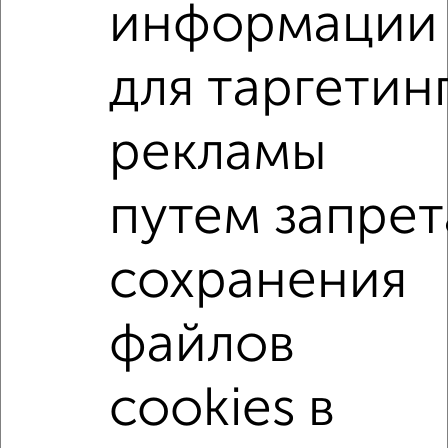
Комната в 2-к квартире, на длительный срок, 18м², 5/9
информации
этаж
₽
4 000
в месяц
мкр. Солнечный, Конева 5
для таргетин
Собственник, 08.08.2022
рекламы
Комнаты в 2-к квартире
Поиск по схожим параметрам:
путем запрет
микрорайон 11-й микрорайон
на улице Есенина
С холодильником
С мебелью
сохранения
Со стиральной машиной
С телевизором
файлов
С интернетом
Можно с ребенком
Можно с животными
не первый этаж
cookies в
не последний этаж
с балконом
Цена до 5 000 в мес.
площадью до 20 м²