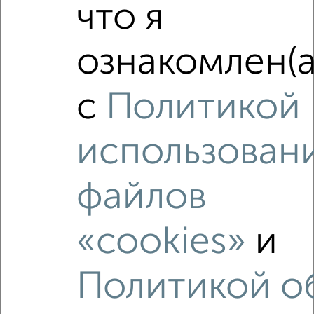
что я
ознакомлен(а
с
Политикой
3
Комната в 2-к квартире, на длительный срок, 18м²,
использован
3/10 этаж
₽
4 000
в месяц
мкр. 11-й микрорайон, Есенина 48
файлов
Агентство, 17.05.2022
«cookies»
и
Политикой о