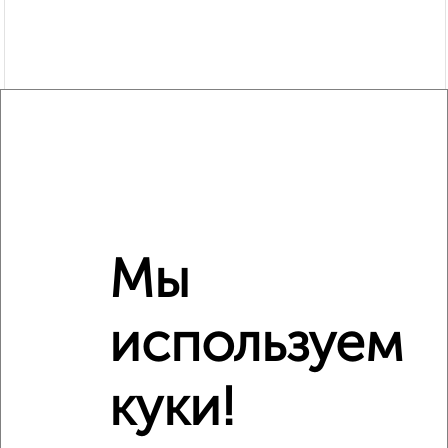
Рядом, с меньшей ценой
Мы
Недалеко от Есенина 36 с ценой ниже
используем
куки!