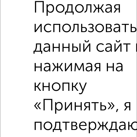
Продолжая
4
Комната в 2-к квартире, на длительный срок, 18м², 5/9
этаж
использовать
₽
4 500
в месяц
мкр. 10-й микрорайон, 60 лет Октября 5
Собственник, 08.08.2022
данный сайт 
нажимая на
кнопку
1
«Принять», я
Комната в 2-к квартире, на длительный срок, 55м²,
6/10 этаж
₽
4 000
в месяц
подтверждаю
Славянская 15
Агентство, 18.06.2021