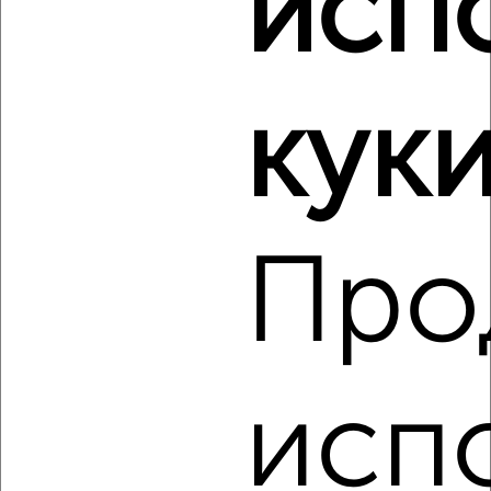
исп
Виртуальные 3D-туры по музеям и объектам
культуры
куки
Про
1
Комната в 2-к квартире, на длительный срок, 19м²,
3/14 этаж
₽
5 500
в месяц
проспект Богдана Хмельницкого 127
Агентство, 23.08.2022
исп