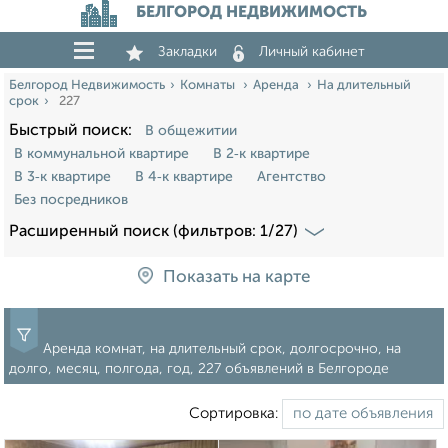
БЕЛГОРОД НЕДВИЖИМОСТЬ
Закладки
Личный кабинет
Белгород Недвижимость
Комнаты
Аренда
На длительный
срок
227
Быстрый поиск:
В общежитии
В коммунальной квартире
В 2‑к квартире
В 3‑к квартире
В 4‑к квартире
Агентство
Без посредников
Расширенный поиск (фильтров: 1/27)
Показать на карте
Аренда комнат, на длительный срок, долгосрочно, на
долго, месяц, полгода, год, 227 объявлений в Белгороде
Сортировка: