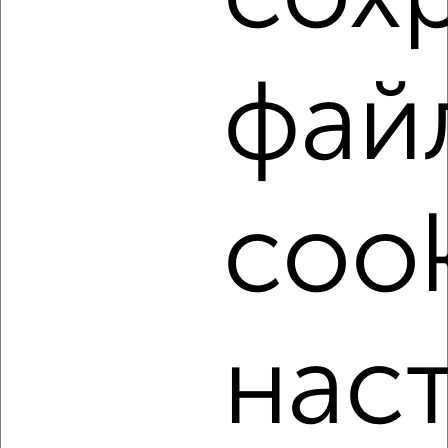
4/10 этаж
₽
4 400
в месяц
Народный бульвар 89
Агентство, 18.08.2022
фай
cook
4
Комната в 2-к квартире, на длительный срок, 17м², 3/5
этаж
₽
4 200
в месяц
нас
мкр. Черёмушки, Шершнева 4А
Агентство, 18.08.2022