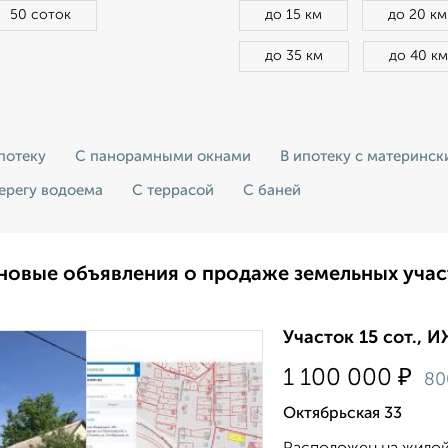
50 соток
до 15 км
до 20 км
до 35 км
до 40 км
потеку
С панорамными окнами
В ипотеку с материнс
ерегу водоема
С террасой
С баней
новые объявления о продаже земельных учас
Участок 15 сот., И
₽
1 100 000
8
Октябрьская 33