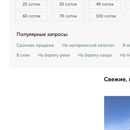
25 соток
30 соток
40 соток
60 соток
70 соток
100 соток
Популярные запросы:
Срочная продажа
На материнский капитал
В и
В селе
На берегу реки
На берегу озера
На б
Свежие, 