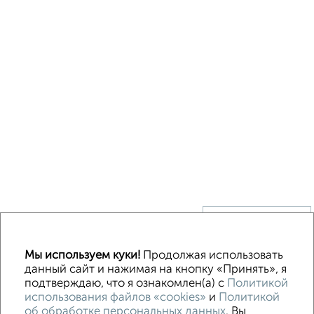
↑ НАВЕРХ К МЕНЮ
Без посредников
В деревне
Каркасный
Из бруса
Из сип панелей
Мы используем куки!
Продолжая использовать
Деревянный
Готовый дом
Под ключ
Загородный
данный сайт и нажимая на кнопку «Принять», я
подтверждаю, что я ознакомлен(а) с
Политикой
использования файлов «cookies»
и
Политикой
Контакты
Политика конфиденциальности
об обработке персональных данных
. Вы