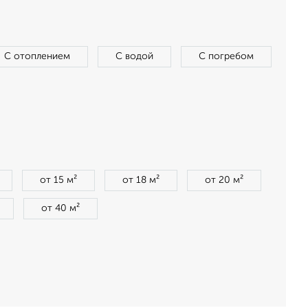
С отоплением
С водой
С погребом
от 15 м²
от 18 м²
от 20 м²
от 40 м²