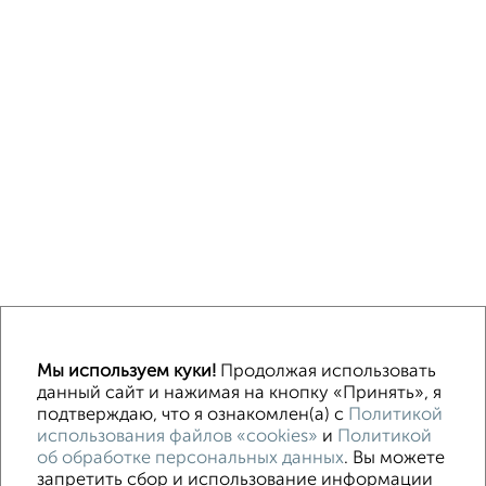
↑ НАВЕРХ К МЕНЮ
Мы используем куки!
Продолжая использовать
Машиноместа в паркинге
Без посредников
данный сайт и нажимая на кнопку «Принять», я
подтверждаю, что я ознакомлен(а) с
Политикой
использования файлов «cookies»
и
Политикой
Контакты
Политика конфиденциальности
об обработке персональных данных
. Вы можете
Пользовательское соглашение
Белгород, улица Победы 83б
запретить сбор и использование информации