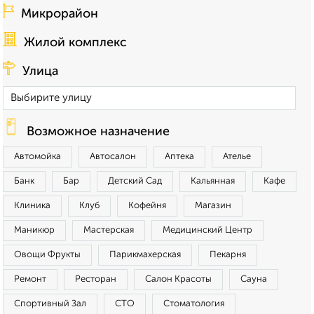
Микрорайон
Жилой комплекс
Улица
Возможное назначение
Автомойка
Автосалон
Аптека
Ателье
Банк
Бар
Детский Сад
Кальянная
Кафе
Клиника
Клуб
Кофейня
Магазин
Маникюр
Мастерская
Медицинский Центр
Овощи Фрукты
Парикмахерская
Пекарня
Ремонт
Ресторан
Салон Красоты
Сауна
Спортивный Зал
СТО
Стоматология