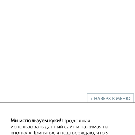
↑ НАВЕРХ К МЕНЮ
Офисное помещение
Торговое помещение
Помещение свободного назначения
Складское помещение
Мы используем куки!
Продолжая
Производственное помещение
использовать данный сайт и нажимая на
кнопку «Принять», я подтверждаю, что я