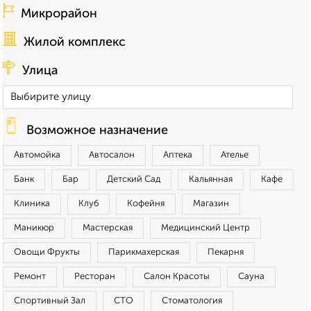
Микрорайон
Жилой комплекс
Улица
Возможное назначение
Автомойка
Автосалон
Аптека
Ателье
Банк
Бар
Детский Сад
Кальянная
Кафе
Клиника
Клуб
Кофейня
Магазин
Маникюр
Мастерская
Медицинский Центр
Овощи Фрукты
Парикмахерская
Пекарня
Ремонт
Ресторан
Салон Красоты
Сауна
Спортивный Зал
СТО
Стоматология