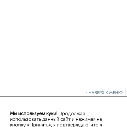
↑ НАВЕРХ К МЕНЮ
Офисное помещение
Торговое помещение
Помещение свободного назначения
Складское помещение
Мы используем куки!
Продолжая
Производственное помещение
использовать данный сайт и нажимая на
кнопку «Принять», я подтверждаю, что я