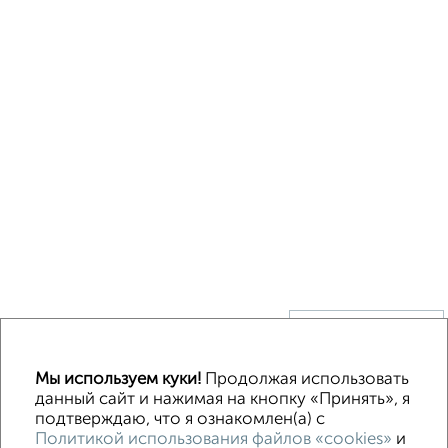
↑ НАВЕРХ К МЕНЮ
Без посредников
В деревне
Каркасный
Из бруса
Из сип панелей
Мы используем куки!
Продолжая использовать
Деревянный
Готовый дом
Под ключ
Загородный
данный сайт и нажимая на кнопку «Принять», я
подтверждаю, что я ознакомлен(а) с
Политикой использования файлов «cookies»
и