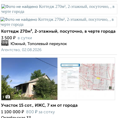
Коттедж 270м², 2-этажный, посуточно, в черте города
₽
3 500
в сутки
2
/8
мкр. Южный, Тополевый переулок
Агентство, 02.08.2026
3
Участок 15 сот., ИЖС, 7 км от города
₽
₽
1 100 000
800
за сотку
Октябрьская 33