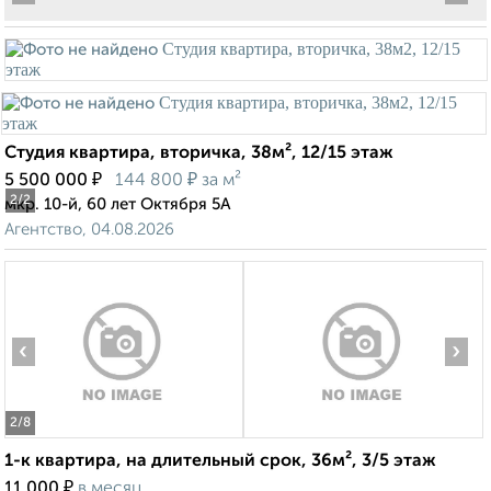
Студия квартира, вторичка, 38м², 12/15 этаж
₽
₽
5 500 000
144 800
за м²
2
/2
мкр. 10-й, 60 лет Октября 5А
Агентство, 04.08.2026
‹
›
2
/8
1-к квартира, на длительный срок, 36м², 3/5 этаж
₽
11 000
в месяц