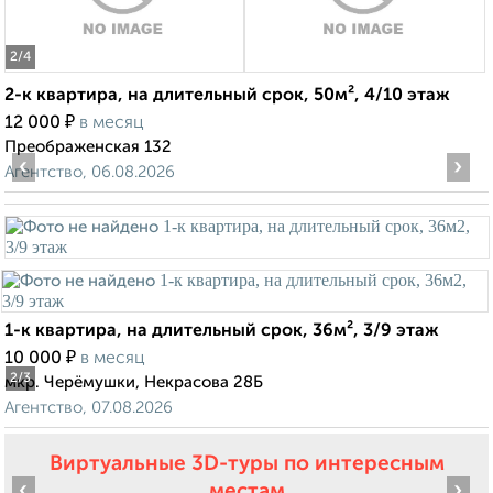
2
/4
2-к квартира, на длительный срок, 50м², 4/10 этаж
₽
12 000
в месяц
Преображенская 132
‹
›
Агентство, 06.08.2026
1-к квартира, на длительный срок, 36м², 3/9 этаж
₽
10 000
в месяц
2
/3
мкр. Черёмушки, Некрасова 28Б
Агентство, 07.08.2026
Виртуальные 3D-туры по интересным
‹
›
местам