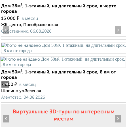
Дом 36м², 1-этажный, на длительный срок, в черте
города
₽
15 000
в месяц
ЖК Центр, Преображенская
‹
›
Собственник, 06.08.2026
Дом 50м², 1-этажный, на длительный срок, 8 км от
города
₽
7 000
в месяц
2
/8
Шопино ул.Зеленая
Агентство, 04.08.2026
Виртуальные 3D-туры по интересным
‹
›
местам