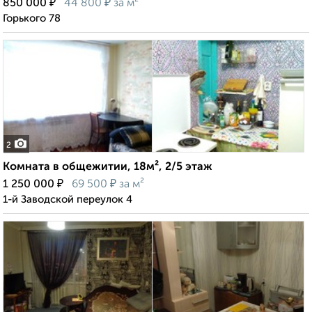
₽
₽
850 000
44 800
за м²
Горького 78
2
Комната в общежитии, 18м², 2/5 этаж
₽
₽
1 250 000
69 500
за м²
1-й Заводской переулок 4