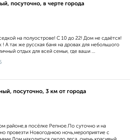
ый, посуточно, в черте города
седкой на полуострове! С 10 до 22! Дом не сдаётся!
 ! А так же русская баня на дровах для небольшого
чный отдых для всей семьи, где ваши ...
6
ный, посуточно, 3 км от города
ом районе,в посёлке Репное.По суточно и на
но провезти Новогоднюю ночь,мероприятие с
ьями.Дом находиться около леса, очень красивый