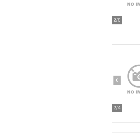
2
/8
‹
2
/4