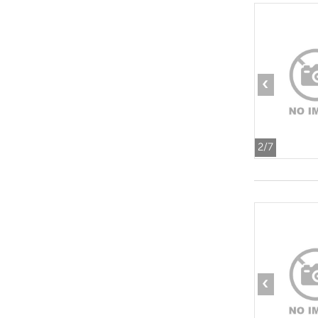
‹
2
/7
‹