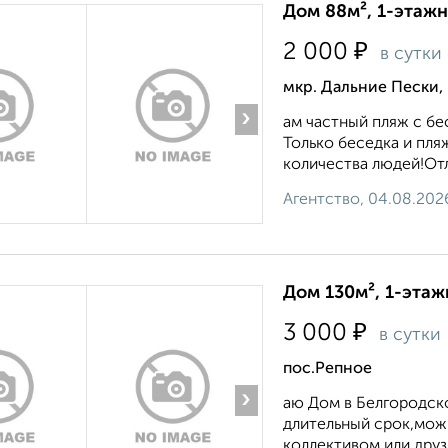
Дом 88м², 1-этажн
₽
2 000
в сутки
мкр. Дальние Пески,
›
ам частный пляж с бе
Только беседка и пляж
количества людей!Отли
Агентство, 04.08.202
Дом 130м², 1-этаж
₽
3 000
в сутки
пос.Репное
›
аю Дом в Белгородск
длительный срок,мож
коллективом или друз