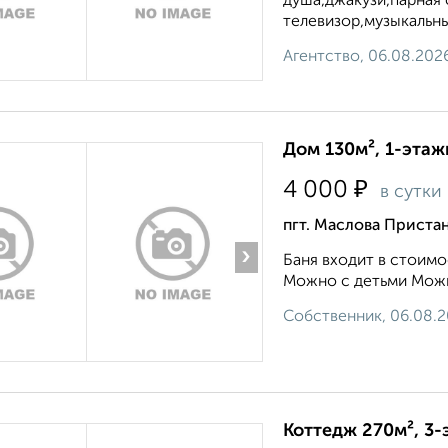
душа,джакузи,парная 
телевизор,музыкальны
Агентство, 06.08.202
Дом 130м², 1-этаж
₽
4 000
в сутки
пгт. Маслова Пристан
›
Баня входит в стоимо
Можно с детьми Можн
Собственник, 06.08.
Коттедж 270м², 3-