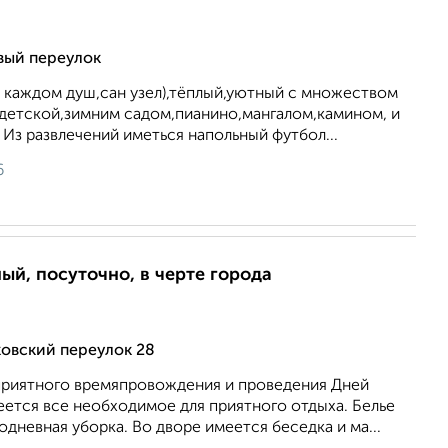
вый переулок
а каждом душ,сан узел),тёплый,уютный с множеством
 детской,зимним садом,пианино,мангалом,камином, и
 Из развлечений иметься напольный футбол...
6
ый, посуточно, в черте города
овский переулок 28
приятного времяпровождения и проведения Дней
ется все необходимое для приятного отдыха. Белье
одневная уборка. Во дворе имеется беседка и ма...