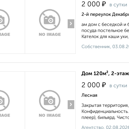
₽
2 000
в сутки
2-й переулок Декабр
›
ам дом с беседкой и 
посуда постельное бел
Кателок для каши ухи, 
Собственник, 03.08.
Дом 120м², 2-этаж
₽
2 000
в сутки
Лесная
›
Закрытая территория,
Конфиденциальность. 
плеер), бильярд. Чист
Агентство, 02.08.202