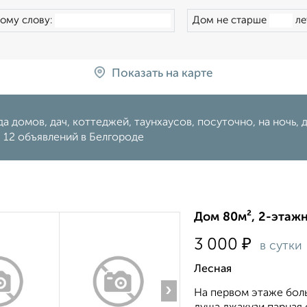
ому слову:
Дом не старше
ле
Показать на карте
а домов, дач, коттеджей, таунхаусов, посуточно, на ночь, ден
 12 объявлений в Белгороде
Дом 80м², 2-этажн
₽
3 000
в сутки
Лесная
›
На первом этаже боль