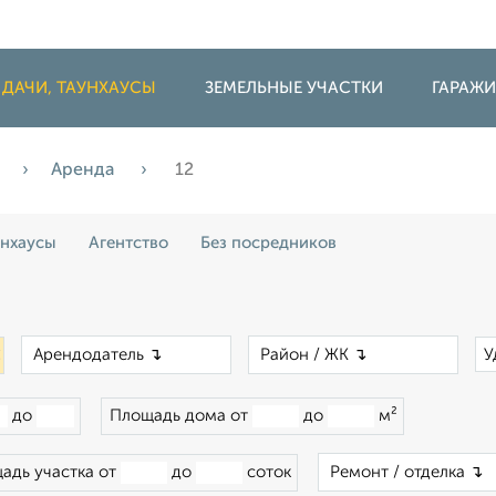
 ДАЧИ, ТАУНХАУСЫ
ЗЕМЕЛЬНЫЕ УЧАСТКИ
ГАРАЖ
Аренда
12
унхаусы
Агентство
Без посредников
×
×
×
У
до
Площадь дома от
до
м²
адь участка от
до
соток