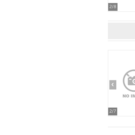
2
/8
‹
2
/7