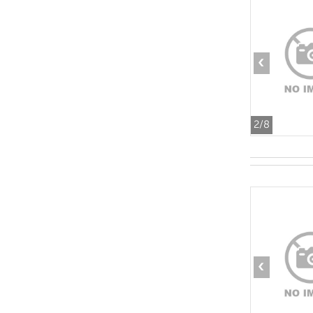
‹
2
/8
‹