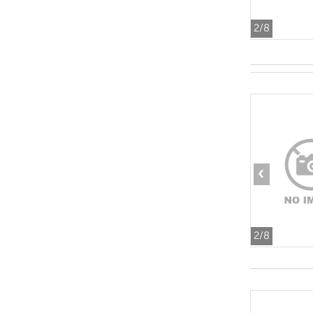
2
/8
‹
2
/8