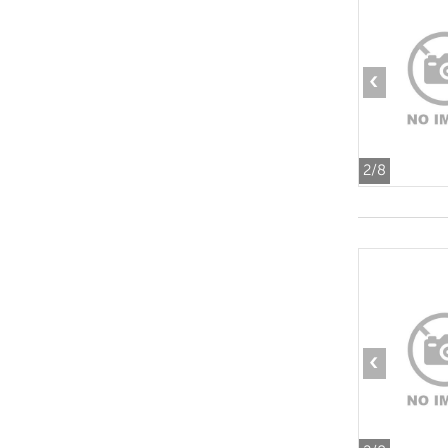
‹
2
/8
‹