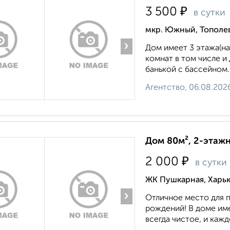
₽
3 500
в сутки
мкр. Южный, Тополе
›
Дом имеет 3 этажа(н
комнат в том числе и
банькой с бассейном.
Агентство, 06.08.202
Дом 80м², 2-этажн
₽
2 000
в сутки
ЖК Пушкарная, Харьк
›
Отличное место для 
рождений! В доме име
всегда чистое, и кажд