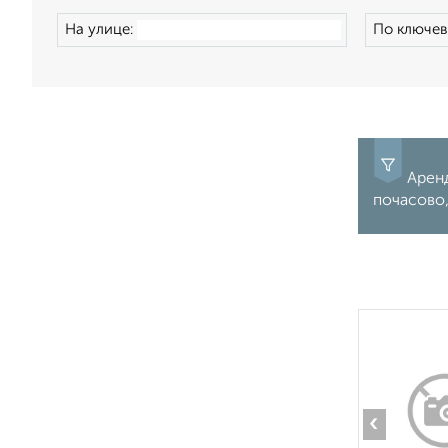
На улице:
По ключев
Аренд
почасово,
‹