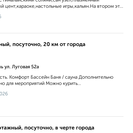
с гималайскими солями,сан узел,плазменный
й цент,караоке,настольные игры,кальян.На втором эт...
6
ный, посуточно, 20 км от города
ь ул. Луговая 52а
сть. Комфорт Бассейн Баня / сауна Дополнительно
о для мероприятий Можно курить...
2026
этажный, посуточно, в черте города