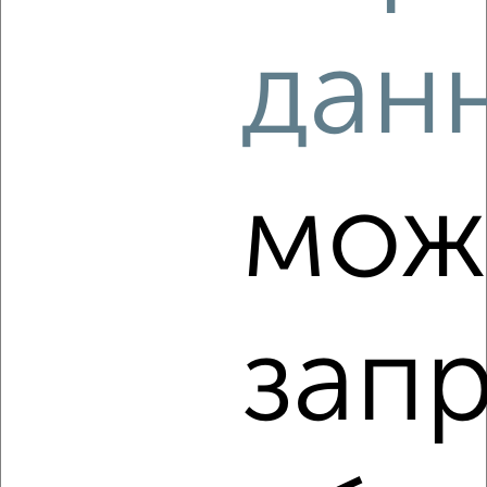
2
/8
дан
Таунхаус 130м², 2-этажный, на длительный срок, 2 км
от города
₽
30 000
в месяц
Манговая
Агентство, 06.08.2026
мож
‹
›
зап
2
/7
Дом 85м², 1-этажный, на длительный срок, 3 км от
города
₽
25 000
в месяц
2-й Лесной переулок