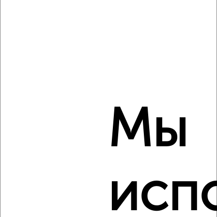
ЖК Центр, Соборная площадь
Собственник, 07.08.2026
‹
›
Мы
2
/8
Дом 115м², 2-этажный, на длительный срок, в черте
города
₽
15 000
в месяц
Донецкая
Агентство, 07.08.2026
исп
Виртуальные 3D-туры по музеям и объектам
культуры