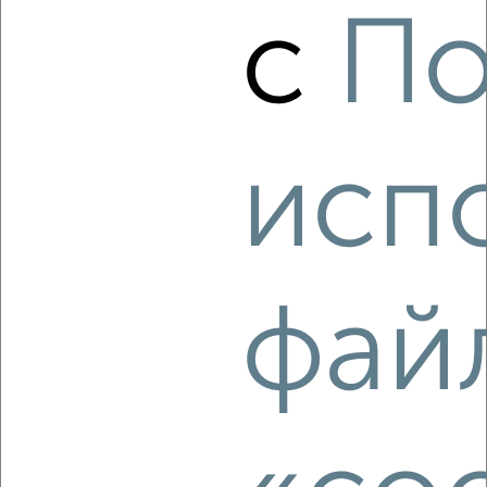
с
По
2
/5
Дом 71м², 1-этажный, на длительный срок, в черте
города
₽
12 000
в месяц
3-я Шоссейная 3
исп
Агентство, 06.08.2026
‹
›
фай
2
/8
Дом 45м², 1-этажный, на длительный срок, в черте
города
₽
9 000
в месяц
Дзержинского