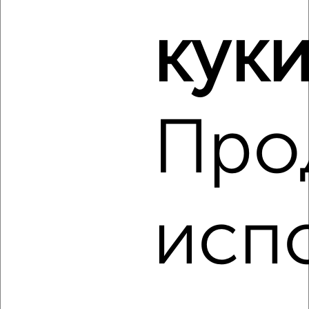
куки
‹
›
Про
2
/8
Дом 30м², 1-этажный, на длительный срок, в черте
города
₽
15 000
в месяц
П.Северный ул.молодежная
Агентство, 07.08.2026
исп
‹
›