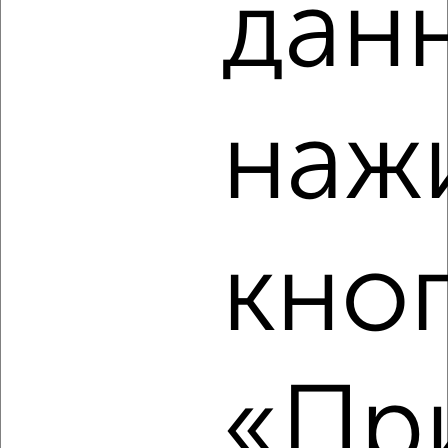
дан
2
/8
Дом 120м², 1-этажный, на длительный срок, 2 км от
города
₽
30 000
в месяц
наж
Белгородский район, мкр. пос. Новосадовый, Энтузиастов
Агентство, 07.08.2026
кно
‹
›
2
/7
Коттедж 180м², 2-этажный, на длительный срок, 3 км
от города
«При
₽
30 000
в месяц
мкр. Грушевый,
Агентство, 07.08.2026