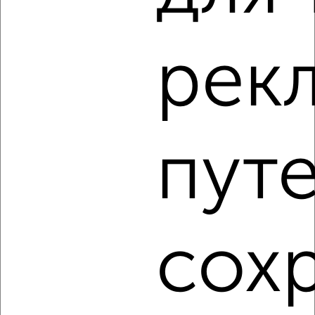
2
/8
Коттедж 100м², 2-этажный, на длительный срок, 3 км
рек
от города
₽
20 000
в месяц
п. Новосадовый, ул Березовая, 1
Агентство, 06.08.2026
пут
‹
›
сох
2
/8
Дом 194м², 2-этажный, на длительный срок, 5 км от
города
₽
20 000
в месяц
Белгород, Яковлевский район, с. Шопино