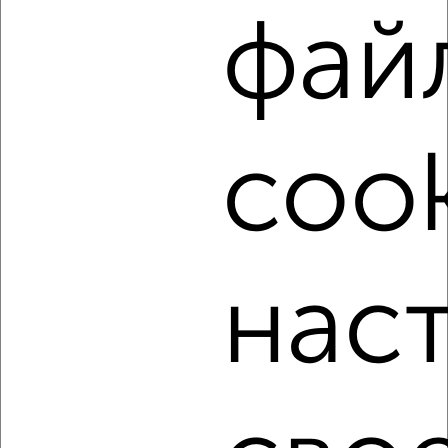
Собственник, 06.08.2026
фай
‹
›
cook
2
/8
Дом 120м², 1-этажный, на длительный срок, в черте
города
₽
15 000
в месяц
нас
ул. Орлова А.И.
Агентство, 06.08.2026
‹
›