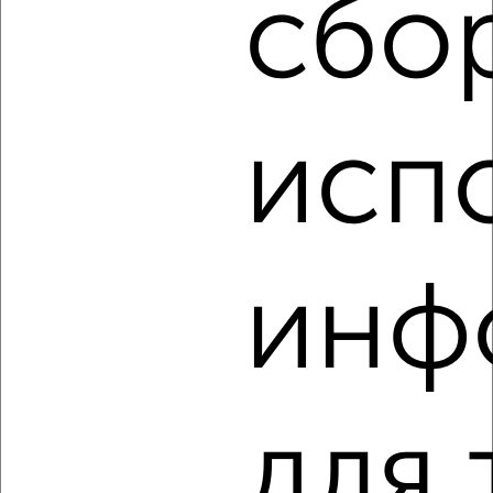
сбо
Агентство, 06.08.2026
‹
›
исп
2
/4
Дом 65м², 2-этажный, на длительный срок, 5 км от
города
инф
₽
7 000
в месяц
ЖК Цемзавод, Луговая
Собственник, 06.08.2026
для 
‹
›