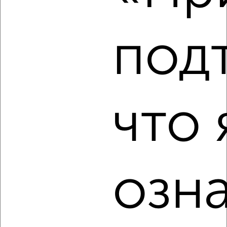
под
‹
›
2
/5
что 
Дом 73м², 1-этажный, на длительный срок, в черте
города
₽
10 500
в месяц
Весёлая 1
Агентство, 06.08.2026
озн
‹
›