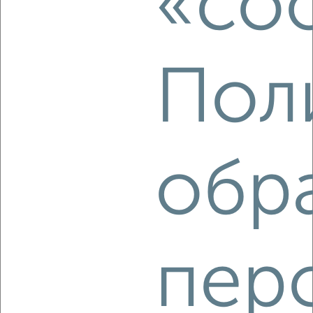
«coo
Собственник, 06.08.2026
Пол
‹
›
2
/8
Дом 100м², 1-этажный, на длительный срок, 3 км от
обр
города
₽
30 000
в месяц
ЖК Центр, Соборная площадь
Собственник, 06.08.2026
пер
‹
›