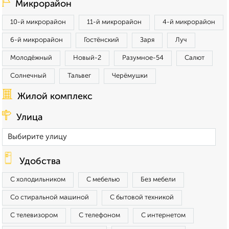
Микрорайон
10-й микрорайон
11-й микрорайон
4-й микрорайон
6-й микрорайон
Гостёнский
Заря
Луч
Молодёжный
Новый-2
Разумное-54
Салют
Солнечный
Тальвег
Черёмушки
Жилой комплекс
Улица
Удобства
С холодильником
С мебелью
Без мебели
Со стиральной машиной
С бытовой техникой
С телевизором
С телефоном
С интернетом