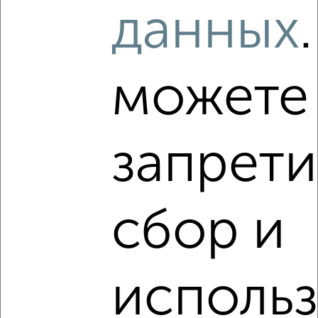
данных
2
/6
1-к квартира, на длительный срок, 45м², 11/13 этаж
можете
₽
10 000
в месяц
мкр. Гостёнский, Гостенская 16
Агентство, 06.08.2026
запрети
‹
›
сбор и
2
/4
исполь
2-к квартира, на длительный срок, 52м², 12/15 этаж
₽
15 000
в месяц
Николая Чумичова 70