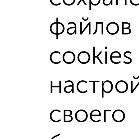
2
/4
2-к квартира, на длительный срок, 48м², 2/5 этаж
файлов
₽
13 000
в месяц
Мокроусова 17
Агентство, 06.08.2026
cookies
‹
›
настро
2
/4
1-к квартира, на длительный срок, 36м², 4/9 этаж
своего
₽
10 000
в месяц
Октябрьская 11
Агентство, 06.08.2026