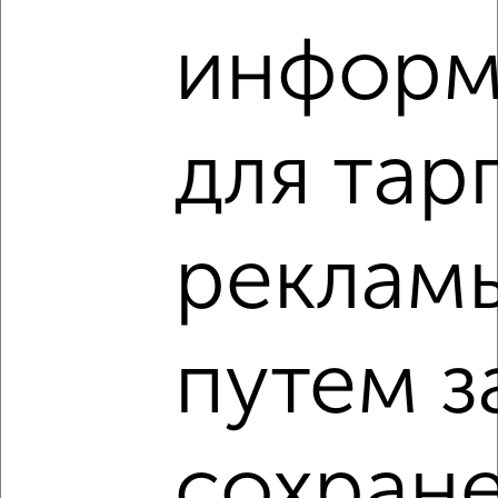
Агентство, 06.08.2026
информ
‹
›
для тар
2
/4
2-к квартира, на длительный срок, 48м², 2/5 этаж
реклам
₽
12 000
в месяц
мкр. Черёмушки, Некрасова 6А
Агентство, 06.08.2026
путем з
‹
›
сохран