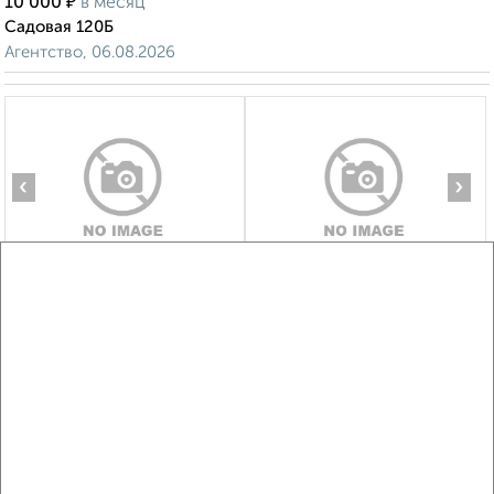
₽
10 000
в месяц
Садовая 120Б
Агентство, 06.08.2026
‹
›
2
/4
1-к квартира, на длительный срок, 38м², 3/17 этаж
₽
10 000
в месяц
район Крейда район, мкр. Заря, Макаренко 26
Агентство, 06.08.2026
Виртуальные 3D-туры по интересным
местам