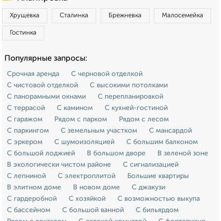
Хрущевка
Сталинка
Брежневка
Малосемейка
Гостинка
Популярные запросы:
Срочная аренда
С черновой отделкой
С чистовой отделкой
С высокими потолками
С панорамными окнами
С перепланировкой
С террасой
С камином
С кухней-гостиной
С гаражом
Рядом с парком
Рядом с лесом
С паркингом
С земельным участком
С мансардой
С эркером
С шумоизоляцией
С большим балконом
С большой лоджией
В большом дворе
В зеленой зоне
В экологически чистом районе
С сигнализацией
С лепниной
С электроплитой
Большие квартиры
В элитном доме
В новом доме
С джакузи
С гардеробной
С хозяйкой
С возможностью выкупа
С бассейном
С большой ванной
С бильярдом