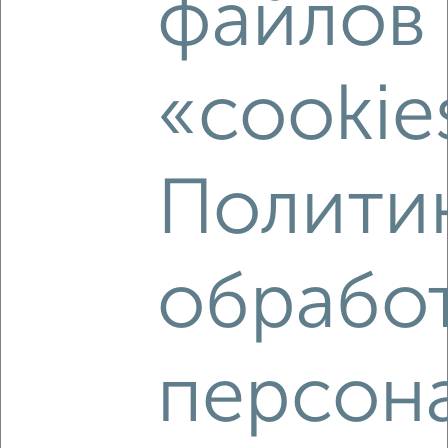
файлов
₽
12 000
в месяц
Преображенская 132
Агентство, 06.08.2026
«cookie
‹
›
Полити
2
/5
1-к квартира, на длительный срок, 40м², 6/9 этаж
обрабо
₽
10 000
в месяц
мкр. Салют, Железнодорожная 129
Агентство, 06.08.2026
персон
‹
›