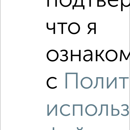
подтве
‹
›
что я
2
/3
1-к квартира, на длительный срок, 38м², 4/15 этаж
ознаком
₽
10 000
в месяц
Николая Чумичова 70
Агентство, 06.08.2026
с
Полит
‹
›
исполь
2
/4
2-к квартира, на длительный срок, 50м², 4/10 этаж