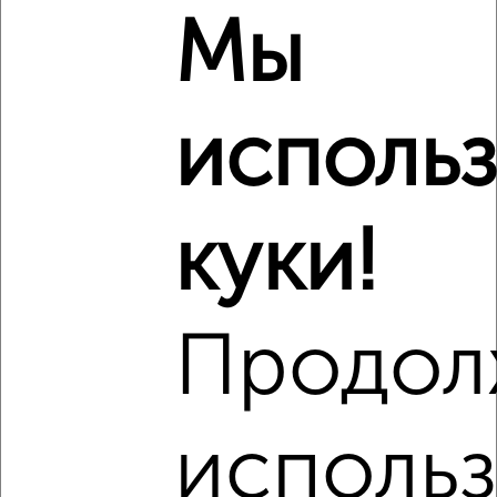
Мы
‹
›
исполь
2
/3
1-к квартира, на длительный срок, 36м², 3/9 этаж
куки!
₽
10 000
в месяц
Чапаева 30
Агентство, 06.08.2026
Продол
‹
›
использ
2
/3