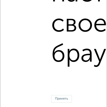
2
/2
1-к квартира, на длительный срок, 36м², 5/9 этаж
свое
₽
10 000
в месяц
Победы 69
Агентство, 08.08.2026
брау
1 / 5
2
↑ НАВЕРХ К МЕНЮ
Однокомнатные
Двухкомнатные
3‑комнатные
Квартиры студии
Без посредников
На длительный срок
На сутки
Без мебели
Контакты
Политика конфиденциальности
Пользовательское соглашение
Белгород, улица Победы 83б
© 2015–2026
Сайт-доска объявлений недвижимости
О проекте
Принять
Реклама на портале
Новости
Статьи
Блог
Риэлторы
Агентства