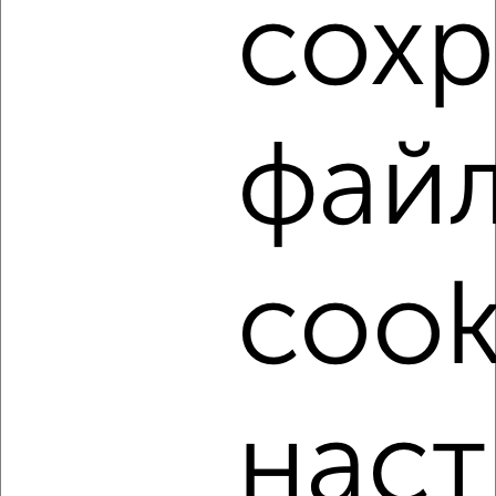
сох
‹
›
фай
2
/4
1-к квартира, на длительный срок, 36м², 3/5 этаж
₽
10 000
в месяц
мкр. Черёмушки, Садовая 65
cook
Агентство, 08.08.2026
наст
‹
›