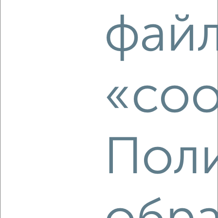
фай
1-к квартира, на длительный срок, 45м², 12/16 этаж
₽
12 000
в месяц
Костюкова 11В
Агентство, 08.08.2026
«coo
‹
›
2
/5
Пол
1-к квартира, на длительный срок, 40м², 6/9 этаж
₽
10 000
в месяц
мкр. Салют, Железнодорожная 129
Агентство, 08.08.2026