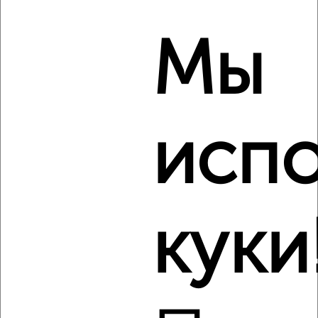
2
/5
1-к квартира, на длительный срок, 28м², 7/10 этаж
Мы
₽
13 000
в месяц
Челюскинцев 56
Собственник, 08.08.2026
Виртуальные 3D-туры по музеям и объектам
испо
культуры
куки
‹
›
2
/3
1-к квартира, на длительный срок, 44м², 4/14 этаж
₽
11 000
в месяц