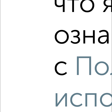
что 
‹
›
озна
2
/5
1-к квартира, на длительный срок, 40м², 3/10 этаж
₽
9 000
в месяц
с
По
мкр. 10-й микрорайон, Губкина 35
Агентство, 08.08.2026
испо
‹
›
2
/5