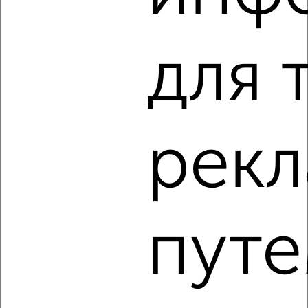
2
/6
для 
1-к квартира, на длительный срок, 40м², 14/18 этаж
₽
9 000
в месяц
Свято-Троицкий бульвар 11
Агентство, 08.08.2026
рек
‹
›
путе
2
/2
1-к квартира, на длительный срок, 45м², 16/16 этаж
₽
20 000
в месяц
Парковая 8
Собственник, 08.08.2026