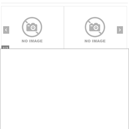
‹
›
2
/3
1-к квартира, на длительный срок, 36м², 3/5 этаж
₽
8 000
в месяц
Дзержинского 66А
Агентство, 08.08.2026
‹
›