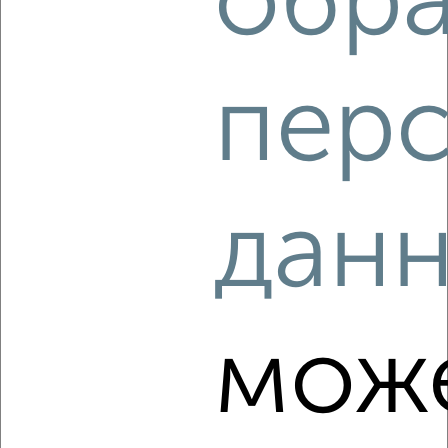
обр
‹
›
пер
2
/4
1-к квартира, на длительный срок, 45м², 3/15 этаж
₽
10 500
в месяц
Народный бульвар 3А
дан
Агентство, 08.08.2026
‹
›
мож
2
/5
1-к квартира, на длительный срок, 45м², 3/16 этаж