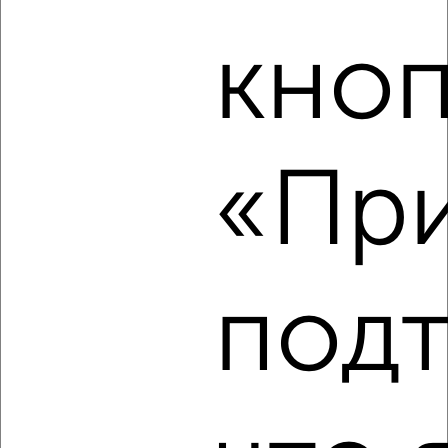
кноп
2
/4
1-к квартира, на длительный срок, 40м², 4/9 этаж
₽
12 000
в месяц
мкр. Салют, 5 Августа 27к2
Агентство, 08.08.2026
«При
‹
›
под
2
/4
1-к квартира, на длительный срок, 44м², 4/17 этаж
₽
11 000
в месяц
Пушкина 55
Агентство, 08.08.2026