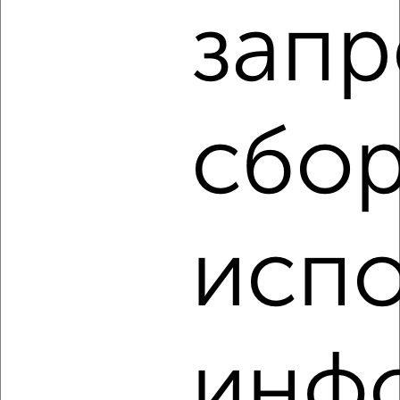
₽
9 500
в месяц
запр
Академическая 23А
Агентство, 08.08.2026
сбор
‹
›
2
/3
1-к квартира, на длительный срок, 45м², 3/13 этаж
испо
₽
9 000
в месяц
Народный бульвар 48
Агентство, 08.08.2026
инф
‹
›