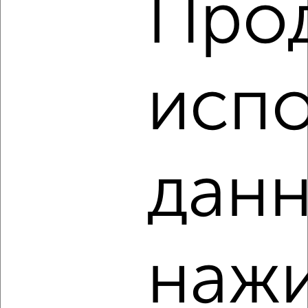
Про
Горького 78
Агентство, 08.08.2026
испо
‹
›
2
/4
данн
1-к квартира, на длительный срок, 40м², 5/9 этаж
₽
10 000
в месяц
Советская 37
Агентство, 08.08.2026
нажи
‹
›