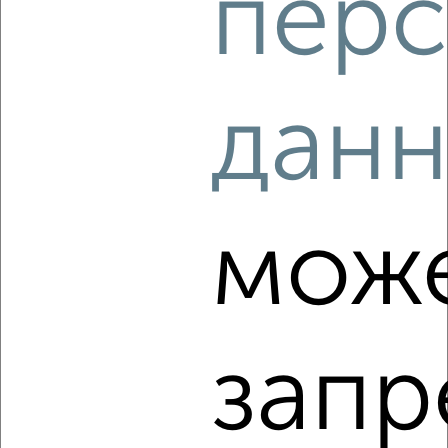
перс
‹
›
2
/4
дан
1-к квартира, на длительный срок, 40м², 4/9 этаж
₽
12 000
в месяц
мкр. Салют, 5 Августа 27к2
Агентство, 08.08.2026
мож
‹
›
запр
2
/4
1-к квартира, на длительный срок, 44м², 4/17 этаж
₽
11 000
в месяц
Пушкина 55