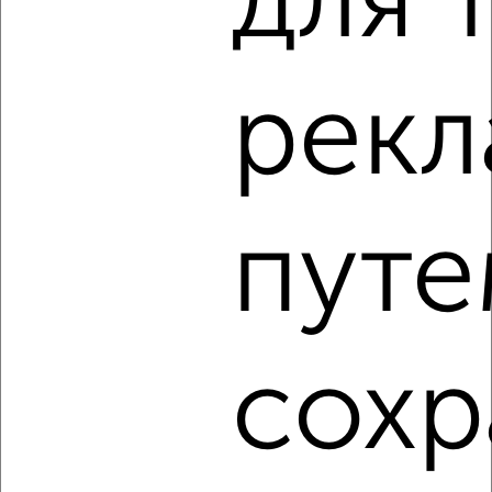
для 
2
/5
1-к квартира, на длительный срок, 45м², 12/16 этаж
рек
₽
12 000
в месяц
Костюкова 11В
Агентство, 08.08.2026
путе
‹
›
2
/5
сохр
1-к квартира, на длительный срок, 40м², 6/9 этаж
₽
10 000
в месяц
мкр. Салют, Железнодорожная 129
Агентство, 08.08.2026