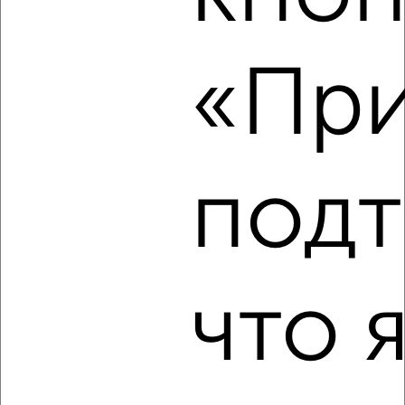
2
/3
1-к квартира, на длительный срок, 36м², 3/5 этаж
«При
₽
8 000
в месяц
Дзержинского 66А
Агентство, 08.08.2026
подт
‹
›
2
/5
что 
1-к квартира, на длительный срок, 28м², 7/10 этаж
₽
13 000
в месяц
Челюскинцев 56
Собственник, 08.08.2026