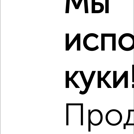
Мы
2-к квартира, на длительный срок, 55м², 4/10 этаж
₽
12 000
в месяц
Гостенская 5
Агентство, 08.08.2026
испо
Виртуальные 3D-туры по музеям и объектам
культуры
куки
‹
›
Про
2
/3
1-к квартира, на длительный срок, 40м², 2/4 этаж
₽
8 000
в месяц
Гражданский проспект 23А