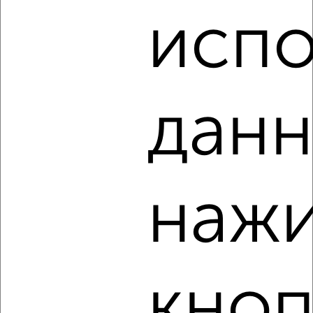
Агентство, 08.08.2026
испо
‹
›
данн
2
/3
1-к квартира, на длительный срок, 40м², 3/10 этаж
₽
8 000
в месяц
проспект Славы 90
нажи
Агентство, 08.08.2026
кноп
‹
›