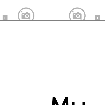
‹
›
2
/4
1-к квартира, на длительный срок, 34м², 3/5 этаж
₽
14 000
в месяц
мкр. Черёмушки, Железнякова 15А
Агентство, 08.08.2026
‹
›
2
/4