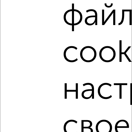
фай
‹
›
cook
2
/7
2-к квартира, на длительный срок, 51м², 7/8 этаж
₽
14 000
в месяц
мкр. Разумное-54, Культуры 7
Собственник, 08.08.2026
наст
‹
›
свое
2
/4