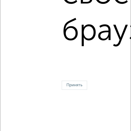
1-к квартира, на длительный срок, 45м², 3/15 этаж
₽
10 500
в месяц
Народный бульвар 3А
брау
Агентство, 08.08.2026
1 / 7
2
↑ НАВЕРХ К МЕНЮ
Однокомнатные
Двухкомнатные
3‑комнатные
Квартиры студии
Без посредников
На длительный срок
На сутки
Без мебели
Принять
Контакты
Политика конфиденциальности
Пользовательское соглашение
Белгород, улица Победы 83б
© 2015–2026
Сайт-доска объявлений недвижимости
О проекте
Реклама на портале
Новости
Статьи
Блог
Риэлторы
Агентства
Застройщики
Ипотечный калькулятор