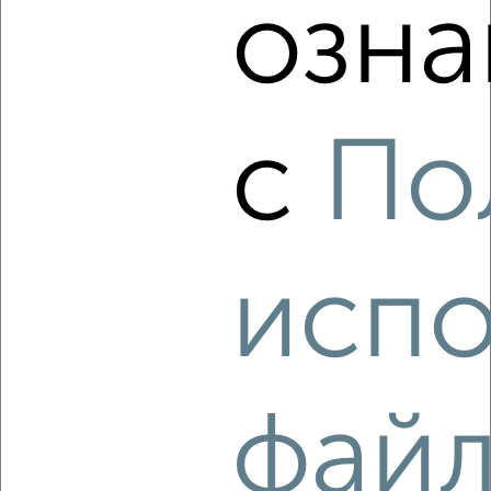
озна
‹
›
с
По
2
/1
3-к квартира, на длительный срок, 87м², 3/9 этаж
₽
12 000
в месяц
проспект Богдана Хмельницкого 133К
Собственник, 08.08.2026
испо
‹
›
фай
2
/3