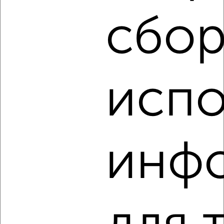
Агентство, 08.08.2026
сбор
‹
›
испо
2
/5
1-к квартира, на длительный срок, 40м², 3/10 этаж
₽
9 000
в месяц
мкр. 10-й микрорайон, Губкина 35
инф
Агентство, 08.08.2026
‹
›