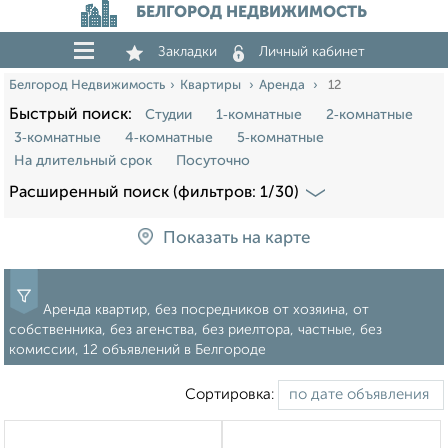
БЕЛГОРОД НЕДВИЖИМОСТЬ
Закладки
Личный кабинет
Белгород Недвижимость
Квартиры
Аренда
12
Быстрый поиск:
Студии
1‑комнатные
2‑комнатные
3‑комнатные
4‑комнатные
5‑комнатные
На длительный срок
Посуточно
Расширенный поиск (фильтров: 1/30)
Показать на карте
Аренда квартир, без посредников от хозяина, от
собственника, без агенства, без риелтора, частные, без
комиссии, 12 объявлений в Белгороде
Сортировка: