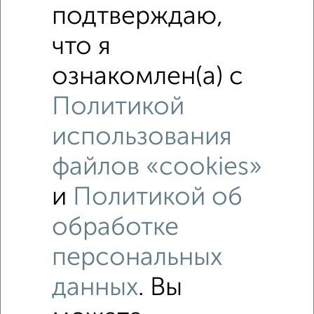
подтверждаю,
что я
ознакомлен(а) с
Политикой
использования
файлов «cookies»
Рядом, с меньшей ценой
и
Политикой об
Недалеко от Парковая 8 с ценой ниже
обработке
1‑комнатные квартиры
персональных
Поиск по схожим параметрам:
данных
. Вы
на улице Парковая
без посредников