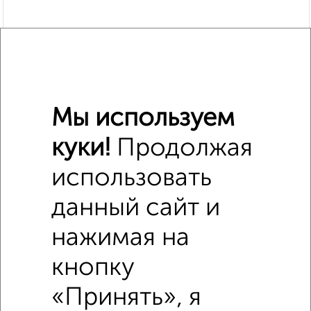
Мы используем
куки!
Продолжая
использовать
Похожие предложения рядом
1‑комнатные квартиры недалеко от Парковая 8
данный сайт и
нажимая на
кнопку
«Принять», я