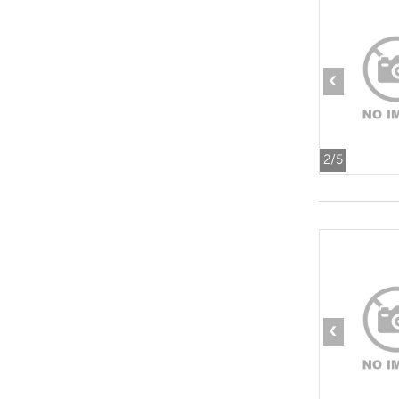
‹
2
/5
‹