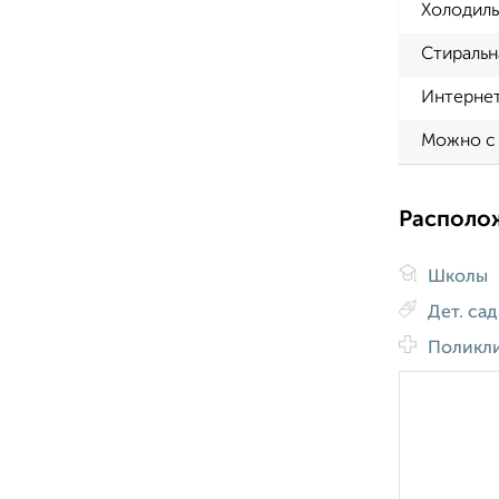
Холодиль
Стиральн
Интерне
Можно с
Располо
Школы
Дет. са
Поликл