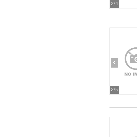
2
/4
‹
2
/5