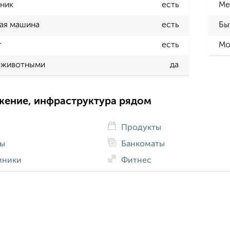
ник
есть
Ме
ая машина
есть
Бы
т
есть
Мо
 животными
да
жение, инфраструктура рядом
Продукты
ды
Банкоматы
иники
Фитнес