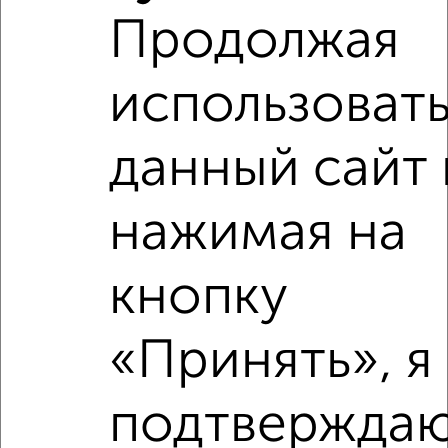
Продолжая
‹
›
использоват
2
/4
1-к квартира, на длительный срок, 40м², 3/10 этаж
данный сайт 
₽
9 000
в месяц
проспект Славы 18
Агентство, 06.08.2026
нажимая на
кнопку
‹
›
«Принять», я
2
/8
подтверждаю
1-к квартира, на длительный срок, 40м², 10/12 этаж
₽
9 800
в месяц