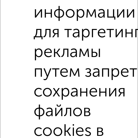
1-к квартира, на длительный срок, 36м², 2/5 этаж
информации
₽
8 000
в месяц
Белгородский проспект 21
Агентство, 06.08.2026
для таргетин
рекламы
1-к квартиры
Поиск по схожим параметрам:
путем запрет
на улице Первомайская
С холодильником
С мебелью
Со стиральной машиной
сохранения
С бытовой техникой
С телевизором
С интернетом
Можно с ребенком
файлов
Можно с животными
с хорошим ремонтом
не первый этаж
не последний этаж
с балконом
cookies в
с центральным отоплением
Цена до 10 000 в мес.