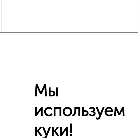
Мы
Рядом, с меньшей ценой
используем
Недалеко от Первомайская 11 с ценой ниже
куки!