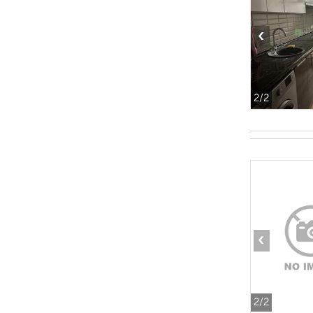
‹
2
/2
‹
2
/2