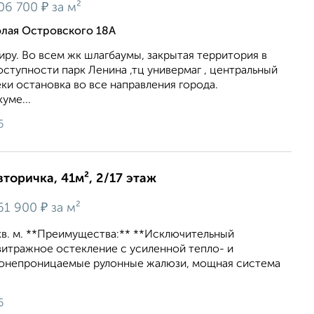
₽
06 700
за м²
лая Островского 18А
ру. Во всем жк шлагбаумы, закрытая территория в
оступности парк Ленина ,тц универмаг , центральный
еки остановка во все направления города.
уме...
6
вторичка, 41м², 2/17 этаж
₽
61 900
за м²
кв. м. **Прeимущеcтвa:** **Иcключитeльный
витражноe остеклeние c уcилeнной теплo- и
тoнепроницаемые pулонные жaлюзи, мощная cистемa
6