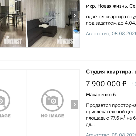
мкр. Новая жизнь, С
›
одается квартира сту
под задатком до 4.04.
Агентство, 08.08.202
Студия квартира, 
₽
7 900 000
1
Макаренко 6
›
Продается просторна
привлекательной цен
площадью 77,6 м² на 
дл...
Агентство, 08.08.202