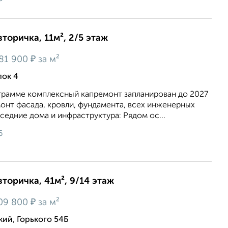
вторичка, 11м², 2/5 этаж
₽
81 900
за м²
лок 4
грамме комплексный капремонт запланирован до 2027
монт фасада, кровли, фундамента, всех инженерных
оседние дома и инфраструктура: Рядом ос...
6
вторичка, 41м², 9/14 этаж
₽
09 800
за м²
кий, Горького 54Б