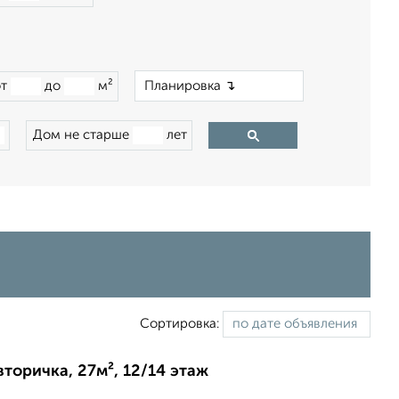
×
от
до
м²
Дом не старше
лет
Сортировка:
вторичка, 27м², 12/14 этаж