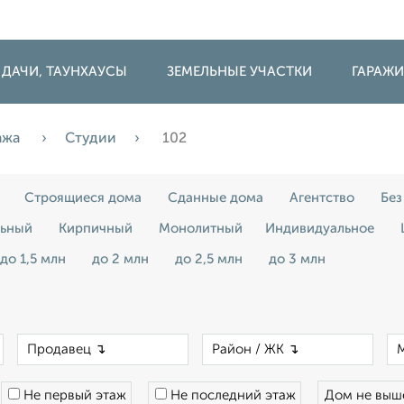
 ДАЧИ, ТАУНХАУСЫ
ЗЕМЕЛЬНЫЕ УЧАСТКИ
ГАРАЖ
ажа
Студии
102
Строящиеся дома
Сданные дома
Агентство
Без
льный
Кирпичный
Монолитный
Индивидуальное
до 1,5 млн
до 2 млн
до 2,5 млн
до 3 млн
×
×
×
Не первый этаж
Не последний этаж
Дом не вы