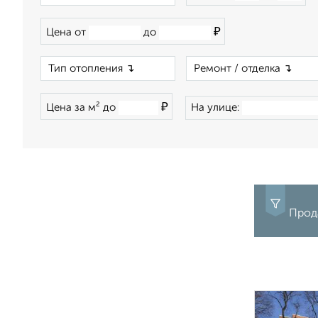
₽
Цена от
до
×
₽
Цена за м² до
На улице:
Прода