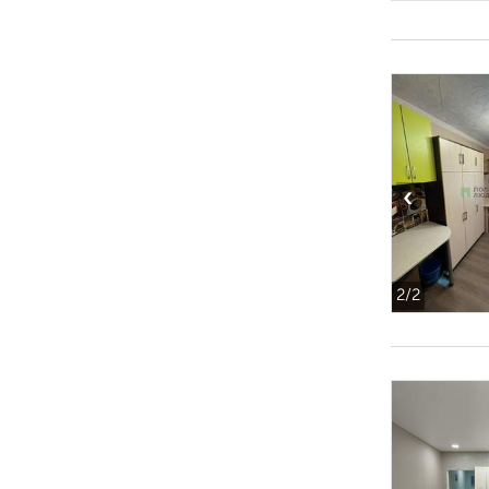
‹
2
/2