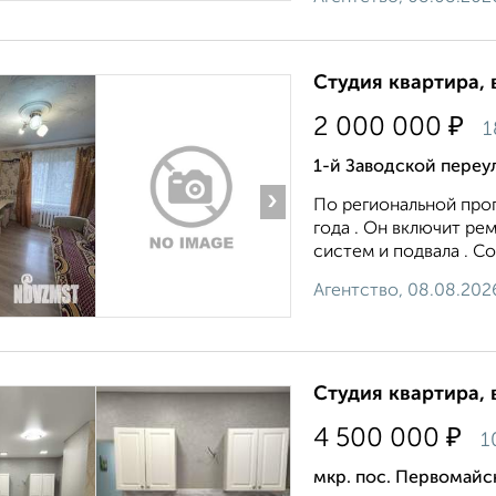
Студия квартира, 
₽
2 000 000
1
1-й Заводской переу
›
По региональной про
года . Он включит ре
систем и подвала . С
Агентство, 08.08.202
Студия квартира, 
₽
4 500 000
1
мкр. пос. Первомайс