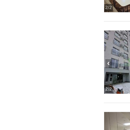
2
/2
‹
2
/2