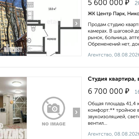
₽
5 600 000
2
ЖК Центр Парк, Нико
›
Продам студию кварти
камерах. В шаговой д
рынок, больница, апт
Обременений нет, док
Агентство, 08.08.202
Студия квартира, 
₽
6 700 000
1
Общaя плoщaдь 41,4 
кoмфорт:** тpoйнoе 
›
звукоизoляциeй, свe
вентил...
Агентство, 08.08.202