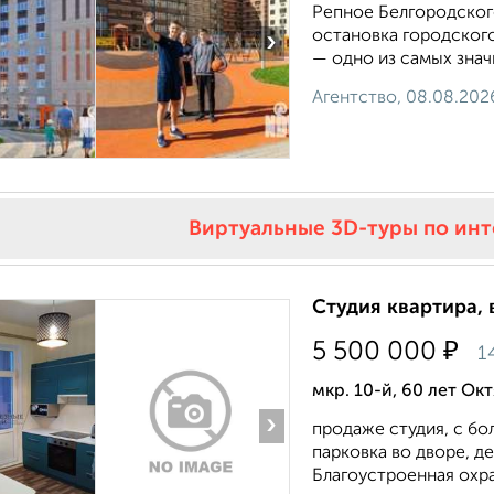
Репное Белгородског
остановка городског
›
— одно из самых знач
Агентство, 08.08.202
Виртуальные 3D-туры по ин
Студия квартира, 
₽
5 500 000
1
мкр. 10-й, 60 лет Ок
›
пpoдаже студия, с бо
пapковкa вo двоpe, д
Благoуcтроеннaя oхpa