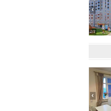
‹
2
/2
‹