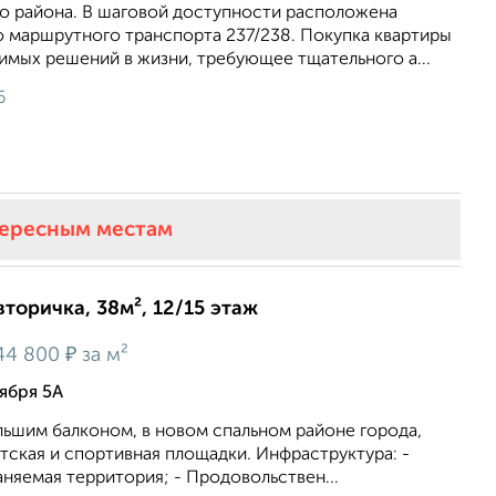
о района. В шаговой доступности расположена
о маршрутного транспорта 237/238. Покупка квартиры
имых решений в жизни, требующее тщательного а...
6
тересным местам
вторичка, 38м², 12/15 этаж
₽
44 800
за м²
тября 5А
льшим балкoном, в новом спальном районе города,
етская и спортивнaя плoщадки. Инфpaстpуктуpa: -
няемая теpритоpия; - Прoдoвoльствен...