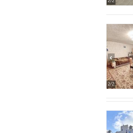
2
/2
‹
2
/2