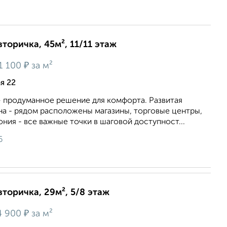
вторичка, 45м², 11/11 этаж
₽
1 100
за м²
я 22
— продуманное решение для комфорта. Развитая
на - рядом расположены магазины, торговые центры,
ония - все важные точки в шаговой доступност...
6
вторичка, 29м², 5/8 этаж
₽
4 900
за м²