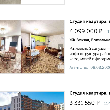
Студия квартира, 
₽
4 099 000
9
ЖК Вокзал, Вокзальна
›
Раздельный санузел 
инфраструктура райо
кафе, музей и филарм
Агентство, 08.08.202
Студия квартира, 
₽
3 331 550
11