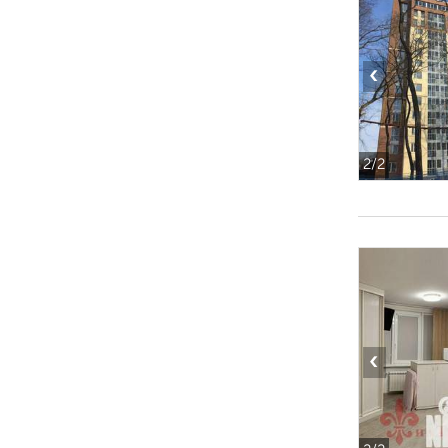
‹
2
/2
‹