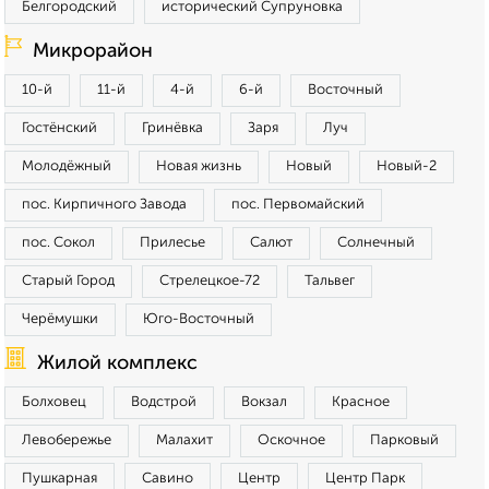
Белгородский
исторический Супруновка
Микрорайон
10-й
11-й
4-й
6-й
Восточный
Гостёнский
Гринёвка
Заря
Луч
Молодёжный
Новая жизнь
Новый
Новый-2
пос. Кирпичного Завода
пос. Первомайский
пос. Сокол
Прилесье
Салют
Солнечный
Старый Город
Стрелецкое-72
Тальвег
Черёмушки
Юго-Восточный
Жилой комплекс
Болховец
Водстрой
Вокзал
Красное
Левобережье
Малахит
Оскочное
Парковый
Пушкарная
Савино
Центр
Центр Парк