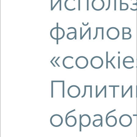
исполь
2
/2
файлов
2-к квартира, вторичка, 42м², 1/5 этаж
₽
₽
5 800 000
137 500
за м²
Маяковского 18
Агентство, 08.08.2026
«cookie
Полити
‹
›
2
/2
обрабо
2-к квартира, вторичка, 42м², 4/4 этаж
₽
₽
4 600 000
110 100
за м²
ЖК Центр, Гражданский проспект 23а
Агентство, 08.08.2026