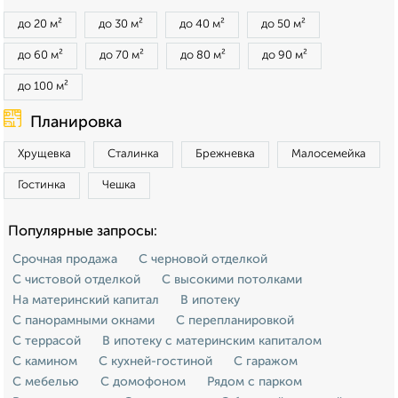
до 20 м²
до 30 м²
до 40 м²
до 50 м²
до 60 м²
до 70 м²
до 80 м²
до 90 м²
до 100 м²
Планировка
Хрущевка
Сталинка
Брежневка
Малосемейка
Гостинка
Чешка
Популярные запросы:
Срочная продажа
С черновой отделкой
С чистовой отделкой
С высокими потолками
На материнский капитал
В ипотеку
С панорамными окнами
С перепланировкой
С террасой
В ипотеку с материнским капиталом
С камином
С кухней-гостиной
С гаражом
С мебелью
С домофоном
Рядом с парком