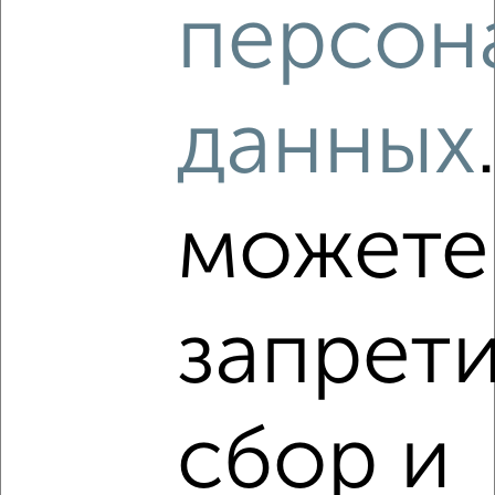
персон
‹
›
данных
2
/2
можете
2-к квартира, вторичка, 44м², 5/5 этаж
₽
₽
4 550 000
103 500
за м²
ЖК Савино, Николая Чумичова 123
Агентство, 08.08.2026
запрет
сбор и
‹
›