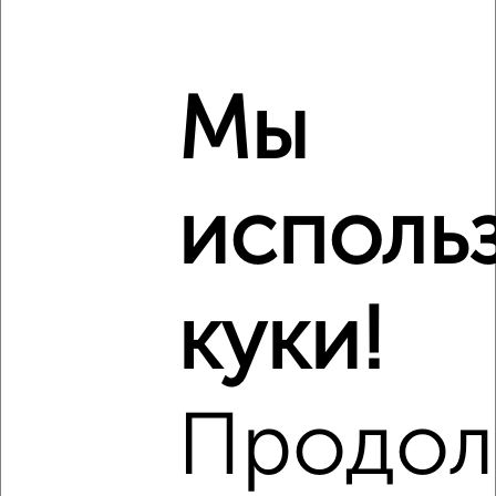
Агентство, 08.08.2026
Виртуальные 3D-туры по интересным
Мы
местам
исполь
‹
›
куки!
2
/2
2-к квартира, вторичка, 45м², 5/5 этаж
₽
₽
5 400 000
120 000
за м²
ЖК Центр, проспект Богдана Хмельницкого 103
Продол
Агентство, 08.08.2026