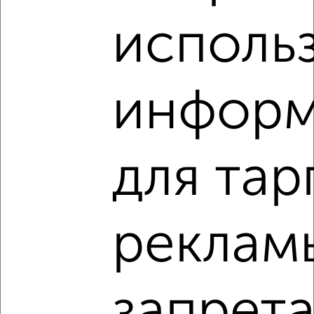
2
/2
исполь
2-к квартира, вторичка, 45м², 8/9 этаж
₽
₽
4 800 000
106 200
за м²
мкр. 10-й, Губкина 39
Агентство, 08.08.2026
инфор
для тар
‹
›
2
/2
реклам
2-к квартира, вторичка, 41м², 7/8 этаж
₽
₽
5 982 900
147 000
за м²
управа № 11 Ботанический сад
Агентство, 08.08.2026
запрет