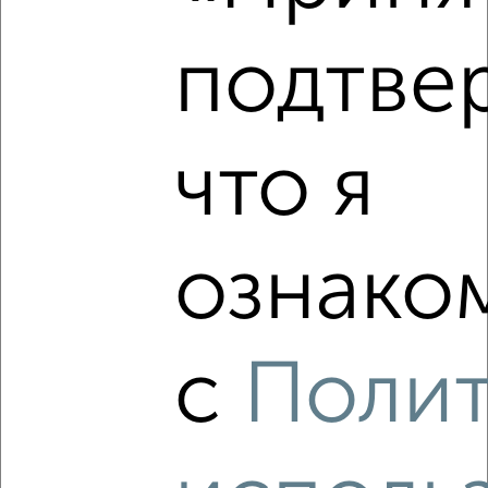
₽
₽
6 600 000
106 500
за м²
Агентство, 08.08.2026
подтве
что я
‹
›
2
/2
ознаком
1-к квартира, вторичка, 38м², 1/9 этаж
₽
₽
4 400 000
116 800
за м²
мкр. Молодёжный, Молодёжная 17
Агентство, 08.08.2026
с
Поли
‹
›