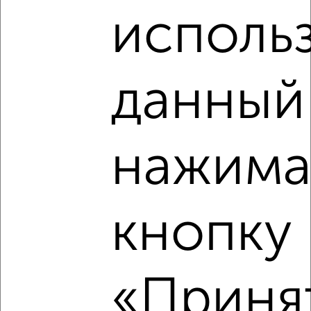
исполь
‹
›
данный
2
/2
2-к квартира, вторичка, 45м², 2/9 этаж
₽
₽
5 200 000
115 100
за м²
мкр. 4-й, Губкина 6
нажима
Агентство, 08.08.2026
кнопку
‹
›
2
/2
«Принят
3-к квартира, вторичка, 62м², 3/9 этаж