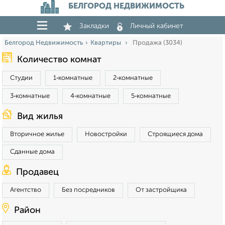
БЕЛГОРОД НЕДВИЖИМОСТЬ
Закладки
Личный кабинет
Белгород Недвижимость
Квартиры
Продажа (3034)
Количество комнат
Студии
1‑комнатные
2‑комнатные
3‑комнатные
4‑комнатные
5‑комнатные
Вид жилья
Вторичное жилье
Новостройки
Строящиеся дома
Сданные дома
Продавец
Агентство
Без посредников
От застройщика
Район