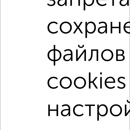
‹
›
сохран
2
/1
файлов
4-к квартира, вторичка, 72м², 9/9 этаж
₽
₽
6 800 000
94 800
за м²
Агентство, 08.08.2026
cookies
‹
›
настро
2
/1
3-к квартира, вторичка, 68м², 10/10 этаж
₽
₽
7 600 000
111 800
за м²