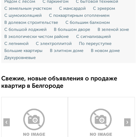
Рядом с лесом
С паркингом
С бытовой техникой
С земельным участком
С мансардой
С эркером
С шумоизоляцией
С поквартирным отоплением
В долевом строительстве
С большим балконом
С большой лоджией
В большом дворе
В зеленой зоне
В экологически чистом районе
С сигнализацией
С лепниной
С электроплитой
По переуступке
Большие квартиры
В элитном доме
В новом доме
Двухуровневые
Свежие, новые объявления о продаже
квартир в Белгороде
‹
›