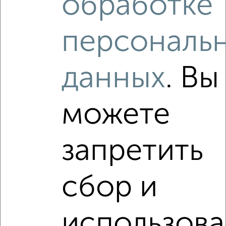
обработке
1-к квартира, вторичка, 42м², 5/15 этаж
₽
₽
6 250 000
149 200
за м²
мкр. 6-й, Шаландина 5А
персональ
Агентство, 09.08.2026
данных
. Вы
‹
›
можете
2
/2
запретить
1-к квартира, вторичка, 45м², 13/17 этаж
₽
₽
6 650 000
147 800
за м²
мкр. 4-й, проспект Ватутина 13а
сбор и
Агентство, 09.08.2026
Виртуальные 3D-туры по интересным
использов
местам