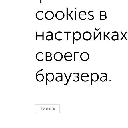
с центральным отоплением
в строящихся домах
cookies в
в новостройках
в монолитном доме
с раздельным санузлом
площадью до 40 м²
настройках
В ипотеку
С паркингом
своего
↑ НАВЕРХ К МЕНЮ
Однокомнатные
Двухкомнатные
Трехкомнатные
4‑комнатные
браузера.
Квартиры студии
От застройщика
Без посредников
Вторичное жилье
В новостройке
В строящемся доме
В новом доме
Контакты
Политика конфиденциальности
Пользовательское соглашение
Белгород, улица Победы 83б
© 2015–2026
Сайт-доска объявлений недвижимости
О проекте
Принять
Реклама на портале
Новости
Статьи
Блог
Риэлторы
Агентства
Застройщики
Ипотечный калькулятор
Консультации по недвижимости
Разместить объявление