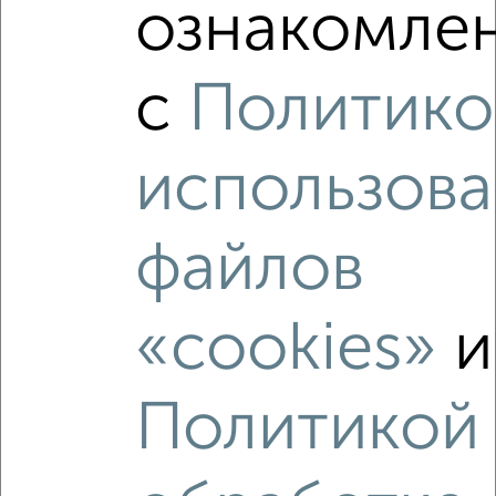
ознакомлен
‹
›
с
Политико
2
/2
использова
1-к квартира, вторичка, 48м², 5/9 этаж
₽
₽
6 500 000
134 900
за м²
мкр. Луч, Щорса 53
файлов
Агентство, 09.08.2026
«cookies»
и
‹
›
Политикой
2
/2