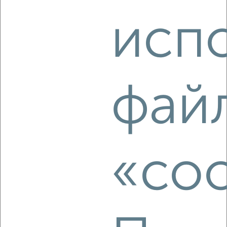
‹
›
исп
2
/2
2-к квартира, строящийся дом, 67м², 2/9 этаж
₽
₽
9 392 000
140 100
за м²
фай
Агентство, 04.08.2026
‹
›
«coo
2
/2
3-к квартира, строящийся дом, 65м², 9/18 этаж
₽
₽
11 667 600
180 000
за м²
ЖК Парковый, проспект Богдана Хмельницкого 62Ак4