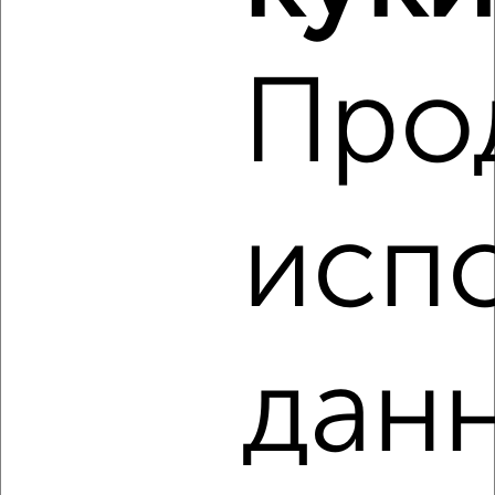
‹
›
Про
2
/2
3-к квартира, строящийся дом, 91м², 1/9 этаж
₽
₽
11 842 000
130 100
за м²
Агентство, 05.08.2026
исп
‹
›
данн
2
/1
4-к квартира, строящийся дом, 126м², 9/9 этаж
₽
₽
11 392 400
90 300
за м²
мкр. Тальвег, Лермонтова 29А