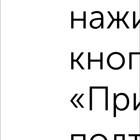
Агентство, 05.08.2026
наж
‹
›
кно
2
/8
2-к квартира, строящийся дом, 88м², 16/18 этаж
₽
₽
12 919 830
147 000
за м²
ЖК Парковый, проспект Богдана Хмельницкого 62Ак4
«При
Агентство, 05.08.2026
‹
›