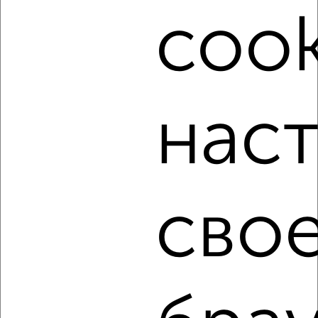
мессенджере, это безопасно и бесплатно.
cook
Для покупки квартиры доступна ипотека от крупнейших
банков России: СберБанк, ВТБ, Альфа-Банк,
Россельхозбанк, Совкомбанк, Т-Банк, Росбанк, Почта
Банк на сумму от 400 000 до 120 000 000 рублей сроком
до 30 лет.
нас
Сайт работает во многих городах России.
Сколько стоит купить квартиру в Белгороде?
Цена недвижимости: мин. от
3050000
руб. до макс.
14541345
руб.
сво
Средняя цена:
9591705
руб.
Цена за м2: от
145238
руб. до
115407
руб.
Средняя цена за м2:
147564
руб.
Площадь: от
21
м2 до
126
м2