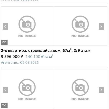
‹
›
2
/1
2-к квартира, строящийся дом, 67м², 2/9 этаж
₽
₽
9 396 000
140 100
за м²
Агентство, 06.08.2026
‹
›
2
/1