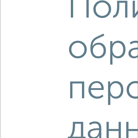
Пол
Агентство, 04.08.2026
обр
‹
›
2
/2
2-к квартира, строящийся дом, 67м², 3/9 этаж
₽
₽
пер
9 392 000
140 100
за м²
Агентство, 04.08.2026
дан
‹
›
2
/2