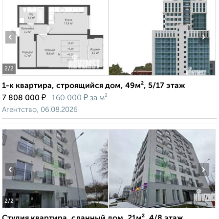
‹
›
2
/2
1-к квартира, строящийся дом, 49м², 5/17 этаж
₽
₽
7 808 000
160 000
за м²
Агентство, 06.08.2026
‹
›
2
/2
Студия квартира, сданный дом, 21м², 4/8 этаж