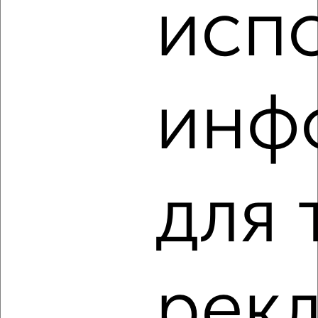
исп
‹
›
2
/1
2-к квартира, строящийся дом, 80м², 2/9 этаж
инф
₽
₽
8 956 000
112 700
за м²
мкр. Тальвег, Лермонтова 29А
Агентство, 03.08.2026
для 
‹
›
2
/2
рек
3-к квартира, сданный дом, 85м², 12/16 этаж
₽
₽
12 850 000
151 200
за м²