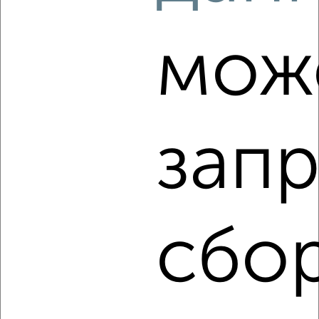
1-к квартира, строящийся дом, 51м², 1/9 этаж
₽
₽
7 339 000
145 100
за м²
мож
Агентство, 03.08.2026
‹
›
запр
2
/2
3-к квартира, строящийся дом, 107м², 13/18 этаж
₽
₽
14 541 345
136 500
за м²
сбор
ЖК Парковый, проспект Богдана Хмельницкого 62Ак4
Агентство, 03.08.2026