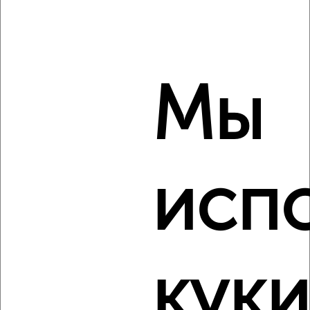
2
/2
1-к квартира, строящийся дом, 51м², 1/9 этаж
₽
₽
7 339 000
145 100
за м²
Агентство, 05.08.2026
Мы
‹
›
исп
2
/2
2-к квартира, строящийся дом, 67м², 2/9 этаж
₽
₽
9 392 000
140 100
за м²
Агентство, 05.08.2026
куки