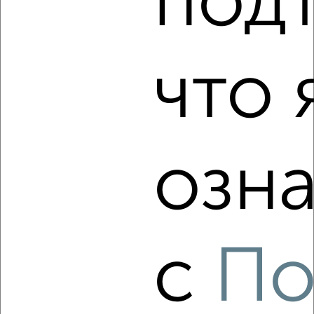
под
2
/2
2-к квартира, строящийся дом, 67м², 5/9 этаж
₽
₽
9 392 000
140 100
за м²
что 
Агентство, 05.08.2026
‹
›
озна
2
/2
1-к квартира, строящийся дом, 40м², 18/18 этаж
₽
₽
8 165 000
202 100
за м²
с
По
Агентство, 04.08.2026