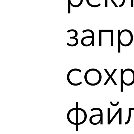
мкр. пос. Кирпичного Завода, ЖК Малахит, Кирпичная 65с2
Агентство, 03.08.2026
запр
1 / 2
2
Как купить квартиру, в новостройке в Белгороде на
сайте Белгород-недвижимость?
Используя удобную форму поиска с множеством
сох
фильтров и сортировкой по параметрам, вы можете
подобрать для покупки квартиру, в новостройке в
Белгороде.
Найденные предложения: 80 объявлений, можно
посмотреть в виде списка или на карте, с описанием,
фай
расположением, ценой и другими подробностями.
Подберите подходящую недвижимость из предложений
от собственников, риэлторов, застройщиков и агенств
недвижимости, связаться с ними можно по телефону или
написать сообщение в любом удобном для вас