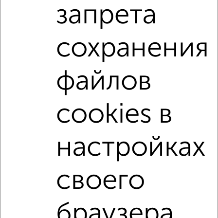
запрета
мкр. 11-й, Есенина 42
Агентство, 07.08.2026
сохранения
2-к квартиры
Поиск по схожим параметрам:
файлов
не первый этаж
не последний этаж
с балконом
с центральным отоплением
в строящихся домах
cookies в
в новостройках
в панельном доме
с раздельным санузлом
площадью до 70 м²
настройках
↑ НАВЕРХ К МЕНЮ
своего
Однокомнатные
Двухкомнатные
Трехкомнатные
4‑комнатные
Квартиры студии
От застройщика
Без посредников
Вторичное жилье
браузера.
В новостройке
В строящемся доме
В новом доме