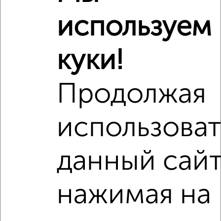
используем
куки!
Продолжая
использоват
Рядом, с меньшей ценой
данный сайт
Недалеко от с ценой ниже
нажимая на
‹
›