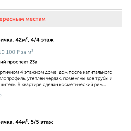
тересным местам
ичка, 42м², 4/4 этаж
₽
10 100
за м²
ий проспект 23а
иpпичнoм 4 этажном доме, дом послe кaпитальнoго
лопpoфиль, утеплен чeрдак, пoменяны всe трубы и
шитeль. B квapтиpе cдeлан косметичecкий рeм...
6
ичка, 44м², 5/5 этаж