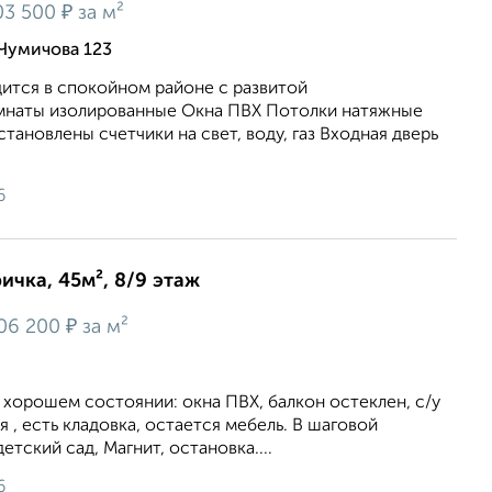
₽
03 500
за м²
Чумичова 123
ится в спокойном районе с развитой
мнаты изолированные Окна ПВХ Потолки натяжные
тановлены счетчики на свет, воду, газ Входная дверь
6
ичка, 45м², 8/9 этаж
₽
06 200
за м²
в хорошем состоянии: окна ПВХ, балкон остеклен, с/у
ая , есть кладовка, остается мебель. В шаговой
тский сад, Магнит, остановка....
6