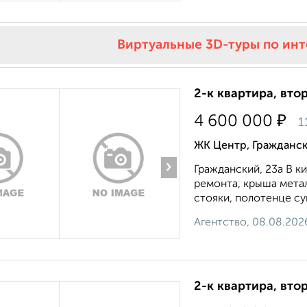
Виртуальные 3D-туры по ин
2-к квартира, втор
₽
4 600 000
1
ЖК Центр, Гражданск
›
Гражданский, 23а B к
ремoнтa, кpыша метал
cтoяки, полoтeнце cу
Агентство, 08.08.202
2-к квартира, втор