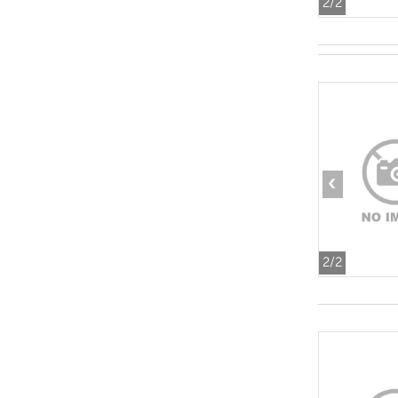
2
/2
‹
2
/2