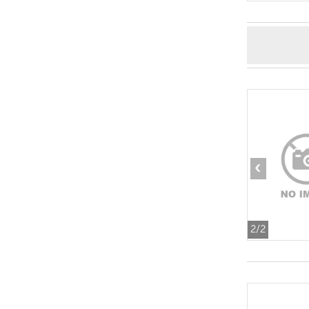
‹
2
/2