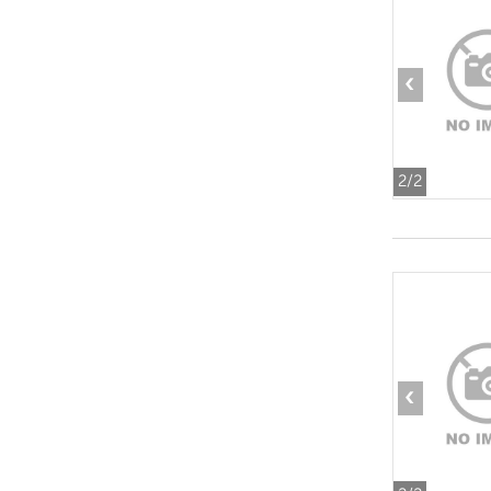
‹
2
/2
‹