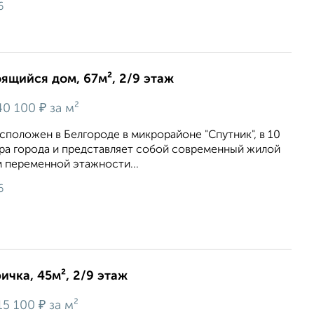
6
оящийся дом, 67м², 2/9 этаж
₽
40 100
за м²
сположен в Белгороде в микрорайоне "Спутник", в 10
тра города и представляет собой современный жилой
 переменной этажности...
6
ичка, 45м², 2/9 этаж
₽
15 100
за м²