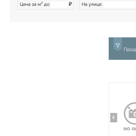
₽
Цена за м² до
На улице:
Прода
‹