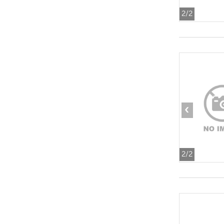
2
/2
‹
2
/2