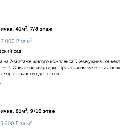
ичка, 41м², 7/8 этаж
₽
7 000
за м²
еский сад
 на 7-м этаже жилого комплекса "Жемчужина", объект
т — 2. Описание квартиры: Просторная кухня-гостиная
ое пространство для готов...
6
ичка, 61м², 9/10 этаж
₽
3 200
за м²