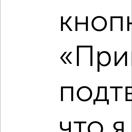
₽
₽
8 500 000
121 800
за м²
кноп
Садовая 118г
Агентство, 09.08.2026
«Прин
‹
›
2
/2
подт
2-к квартира, вторичка, 65м², 11/17 этаж
₽
₽
7 500 000
115 400
за м²
мкр. Новый-2, Шумилова 10
Агентство, 09.08.2026
что я