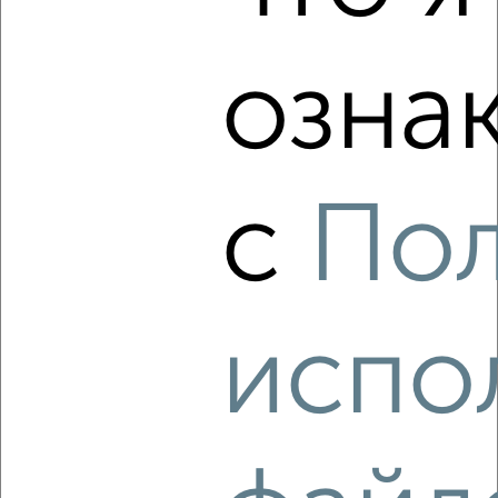
‹
›
озна
2
/6
2-к квартира, вторичка, 43м², 2/5 этаж
₽
₽
4 750 000
110 500
за м²
5 Августа 20А
Агентство, 09.08.2026
с
Пол
‹
›
испо
2
/2
2-к квартира, вторичка, 54м², 3/16 этаж
₽
₽
9 500 000
177 300
за м²
ЖК Центр, Свято-Троицкий бульвар 15