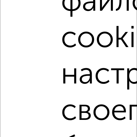
файл
2-к квартира, вторичка, 46м², 5/5 этаж
₽
₽
3 700 000
81 400
за м²
Щорса 37
cooki
Агентство, 09.08.2026
наст
‹
›
2
/2
2-к квартира, вторичка, 57м², 2/2 этаж
свое
₽
₽
6 000 000
104 900
за м²
мкр. Новый, Сургутская 87
Агентство, 09.08.2026