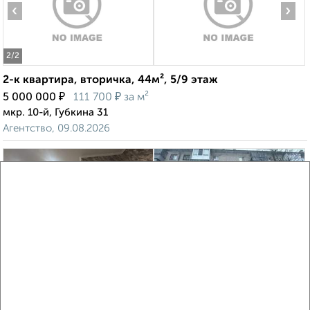
‹
›
2
/2
2-к квартира, вторичка, 44м², 5/9 этаж
₽
₽
5 000 000
111 700
за м²
мкр. 10-й, Губкина 31
Агентство, 09.08.2026
‹
›
2
/8
2-к квартира, вторичка, 44м², 5/5 этаж
₽
₽
4 500 000
103 300
за м²
мкр. Черёмушки, Садовая 23