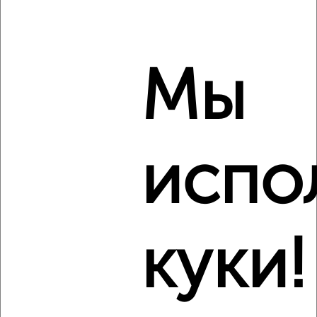
Агентство, 09.08.2026
Мы
‹
›
2
/2
испо
2-к квартира, вторичка, 68м², 1/5 этаж
₽
₽
8 000 000
117 700
за м²
Почтовая 82
Агентство, 09.08.2026
куки!
‹
›