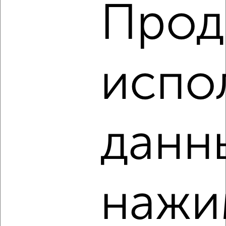
Прод
2
/2
2-к квартира, вторичка, 70м², 8/9 этаж
₽
₽
8 300 000
119 300
за м²
мкр. Луч, Щорса 55
испо
Агентство, 09.08.2026
Виртуальные 3D-туры по музеям и объектам
культуры
данн
‹
›
нажи
2
/2
2-к квартира, вторичка, 70м², 3/10 этаж