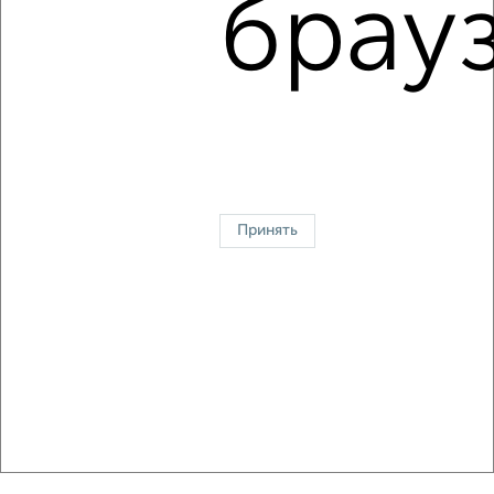
брауз
‹
›
2
/2
2-к квартира, строящийся дом, 41м², 8/8 этаж
₽
₽
6 027 000
147 000
за м²
управа № 11 Ботанический сад
Принять
Агентство, 09.08.2026
‹
›
2
/2
2-к квартира, вторичка, 53м², 2/5 этаж