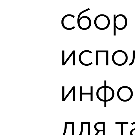
‹
›
сбор
2
/2
2-к квартира, вторичка, 52м², 1/9 этаж
₽
₽
5 700 000
108 800
за м²
испо
мкр. Молодёжный, Щорса 46
Агентство, 09.08.2026
инфо
‹
›
2
/10
для т
2-к квартира, вторичка, 57м², 15/16 этаж
₽
₽
9 067 000
158 200
за м²
Агентство, 09.08.2026