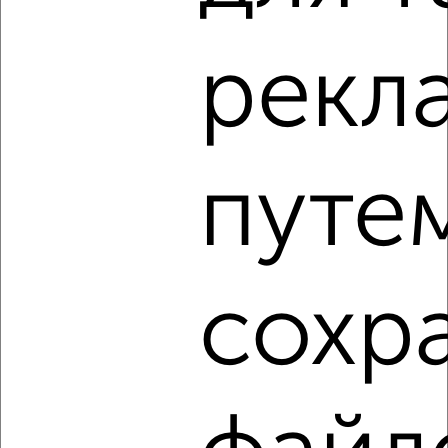
рекл
‹
›
2
/10
путе
2-к квартира, вторичка, 61м², 4/14 этаж
₽
₽
8 870 000
144 500
за м²
Щорса 39а
Агентство, 09.08.2026
сохр
‹
›
2
/2