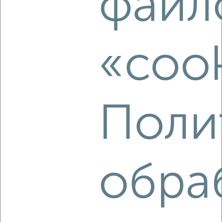
файл
Агентство, 09.08.2026
«cook
‹
›
2
/10
Поли
2-к квартира, вторичка, 45м², 16/16 этаж
₽
₽
8 080 000
179 600
за м²
Агентство, 09.08.2026
обра
‹
›