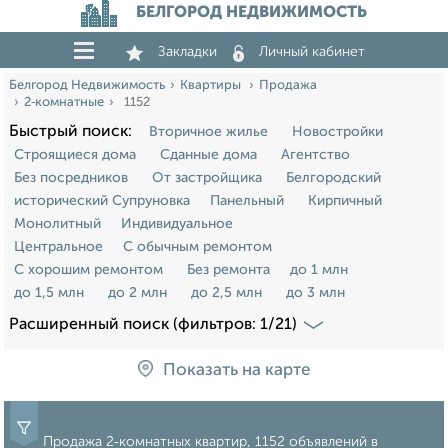
БЕЛГОРОД НЕДВИЖИМОСТЬ
Закладки
Личный кабинет
Белгород Недвижимость
Квартиры
Продажа
2‑комнатные
1152
Быстрый поиск:
Вторичное жилье
Новостройки
Строящиеся дома
Сданные дома
Агентство
Без посредников
От застройщика
Белгородский
исторический Супруновка
Панельный
Кирпичный
Монолитный
Индивидуальное
Центральное
С обычным ремонтом
С хорошим ремонтом
Без ремонта
до 1 млн
до 1,5 млн
до 2 млн
до 2,5 млн
до 3 млн
Расширенный поиск (фильтров: 1/21)
Показать на карте
Продажа 2‑комнатных квартир, 1152 объявлений в