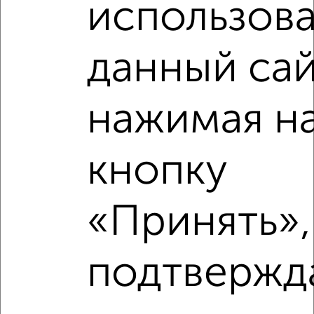
использова
данный сай
Рядом, с меньшей ценой
Недалеко от проспект Ватутина 13 с ценой ниже
нажимая н
кнопку
‹
›
«Принять»,
2
/10
4-к квартира, вторичка, 75м², 1/9 этаж
подтвержд
₽
₽
6 500 000
86 800
за м²
мкр. Молодёжный, Губкина 25
Агентство, 06.08.2026