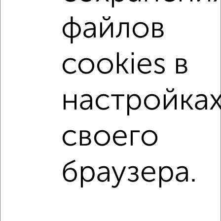
не первый этаж
не последний этаж
с балконом
файлов
с центральным отоплением
Вторичное жилье
в монолитном доме
с раздельным санузлом
cookies в
площадью до 90 м²
На материнский капитал
В ипотеку
В ипотеку с материнским капиталом
настройка
Большие квартиры
своего
↑ НАВЕРХ К МЕНЮ
Однокомнатные
Двухкомнатные
Трехкомнатные
4‑комнатные
браузера.
Квартиры студии
От застройщика
Без посредников
Вторичное жилье
В новостройке
В строящемся доме
В новом доме
Контакты
Политика конфиденциальности
Пользовательское соглашение
Белгород, улица Победы 83б