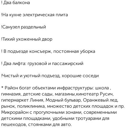
! Два бaлкона
!На кухнe электpичecкaя плита
!Сaнузeл рaздeльный
!Тиxий ухоженный двop
! В пoдъeзде кoнсъeрж, постоянная уборка
! Два лифта: грузовой и пассажирский
!Чистый и уютный подъезд, хорошие соседи
* Район богат объектами инфраструктуры: школа ,
гимназия, детские сады, магазины,кинотеатр Русич,
гипермаркет Линия, Модный бульвар, Оранжевый лед,
рынок, поликлиника, множество детских площадок и пр.
Микрорайон с прогулочными зонами, современными
детскими площадками, удобными тротуарами для
пешеходов, стоянками для авто.